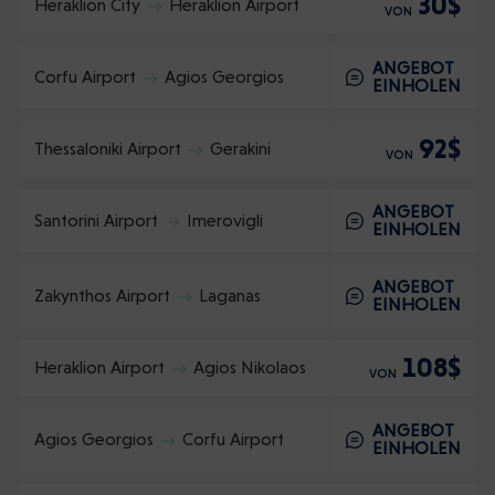
30$
Heraklion City
Heraklion Airport
VON
ANGEBOT
Corfu Airport
Agios Georgios
EINHOLEN
92$
Thessaloniki Airport
Gerakini
VON
ANGEBOT
Santorini Airport
Imerovigli
EINHOLEN
ANGEBOT
Zakynthos Airport
Laganas
EINHOLEN
108$
Heraklion Airport
Agios Nikolaos
VON
ANGEBOT
Agios Georgios
Corfu Airport
EINHOLEN