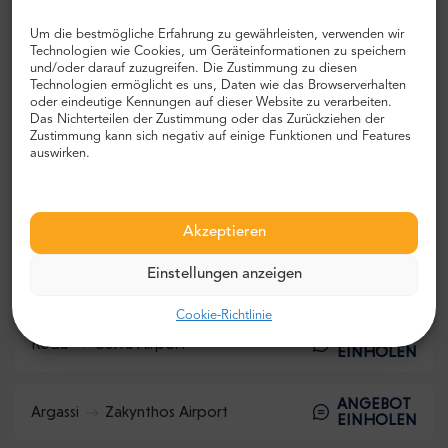
ANGEBOT
Tsilivi
Zakynthos Airport
EINHOLEN
Um die bestmögliche Erfahrung zu gewährleisten, verwenden wir
Technologien wie Cookies, um Geräteinformationen zu speichern
und/oder darauf zuzugreifen. Die Zustimmung zu diesen
128$
Platanes
Heraklion Airport
Technologien ermöglicht es uns, Daten wie das Browserverhalten
VON
oder eindeutige Kennungen auf dieser Website zu verarbeiten.
Das Nichterteilen der Zustimmung oder das Zurückziehen der
ANGEBOT
Zustimmung kann sich negativ auf einige Funktionen und Features
Corfu Airport
Roda
EINHOLEN
auswirken.
ANGEBOT
Zakynthos Airport
Argassi
EINHOLEN
Akzeptieren
135$
Einstellungen anzeigen
Heraklion Airport
Rethymno City
VON
Cookie-Richtlinie
ANGEBOT
Roda
Corfu Airport
EINHOLEN
ANGEBOT
Argassi
Zakynthos Airport
EINHOLEN