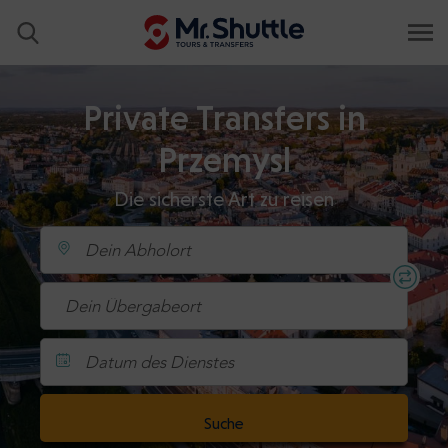
Private Transfers in
Przemysl
Die sicherste Art zu reisen
Datum des Dienstes
Suche