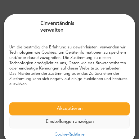
Einverständnis
verwalten
Um die bestmögliche Erfahrung zu gewährleisten, verwenden wir
Technologien wie Cookies, um Geräteinformationen zu speichern
und/oder darauf zuzugreifen. Die Zustimmung zu diesen
Technologien ermöglicht es uns, Daten wie das Browserverhalten
oder eindeutige Kennungen auf dieser Website zu verarbeiten.
Das Nichterteilen der Zustimmung oder das Zurückziehen der
“Eine tolle Erfahrung, die ihren Preis
Zustimmung kann sich negativ auf einige Funktionen und Features
auswirken.
wert ist!”
Das Beste vom Besten
Akzeptieren
5.0
2649 bewertungen
Einstellungen anzeigen
Mehr Meinungen prüfen
Cookie-Richtlinie