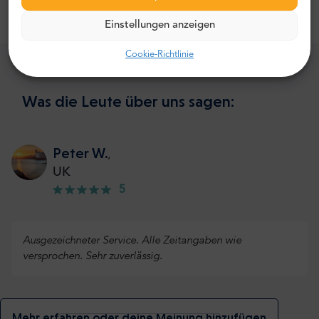
jedes Jahr besuchen, nur wegen der Strandresorts auf
die Insel. Und davon gibt es unzählige!
Einstellungen anzeigen
Cookie-Richtlinie
Was die Leute über uns sagen:
Peter W.
,
UK
5
Ausgezeichneter Service. Alle Zeitangaben wie
versprochen. Sehr zuverlässig.
Mehr erfahren oder deine Meinung hinzufügen