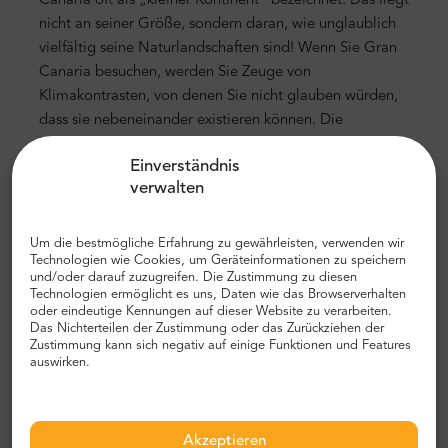
Canaria oft als „kleiner Kontinent“ bezeichnet. Das liegt
nicht an seiner Größe, sondern daran, wie unglaublich
vielfältig seine Naturlandschaften sind! Wenn Sie Gran
Canaria besuchen, werden Sie Zeuge von
Klimakontrasten, von denen Sie nicht glauben würden,
dass sie nebeneinander existieren können. Die
UNESCO hat dieses Naturwunder anerkannt, indem sie
Einverständnis
es zum geschützten Biosphärenreservat erklärt hat. Es
verwalten
gibt 32 geschützte Naturräume, darunter den Doramas-
Dschungel, Timadaba, Pino Santo und viele andere.
Das Red Canaria de Espacios Naturales Protegidos
Um die bestmögliche Erfahrung zu gewährleisten, verwenden wir
Technologien wie Cookies, um Geräteinformationen zu speichern
bedeckt mehr als die Hälfte der Insel. Sie finden dort
und/oder darauf zuzugreifen. Die Zustimmung zu diesen
sechs Naturschutzgebiete, zwei integrale
Technologien ermöglicht es uns, Daten wie das Browserverhalten
oder eindeutige Kennungen auf dieser Website zu verarbeiten.
Naturschutzgebiete, zwei Naturparks, zwei
Das Nichterteilen der Zustimmung oder das Zurückziehen der
Landschaftsparks, zehn Naturdenkmäler, sieben
Zustimmung kann sich negativ auf einige Funktionen und Features
geschützte Landschaften und vier Stätten von
auswirken.
wissenschaftlichem Interesse. Toll, nicht wahr? Sie sind
auf jeden Fall sehenswert und wertvoll! Natürlich
kommen viele der Millionen von Touristen, die die Insel
Akzeptieren