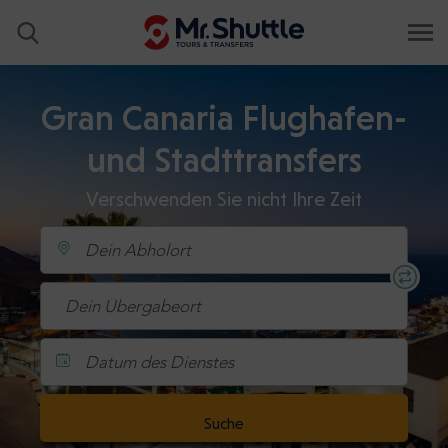
Gran Canaria Flughafen-
und Stadttransfers
Verschwenden Sie nicht Ihre Zeit
Datum des Dienstes
Suche