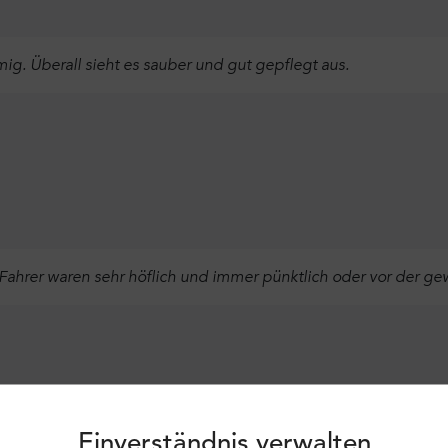
g. Überall sieht es sauber und gut gepflegt aus.
 Fahrer waren sehr höflich und immer pünktlich oder vor der ge
Anmeldung
Anmelden
Verwende weiterhin die folgenden:
Einverständnis verwalten