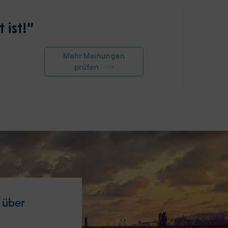
 ist!”
Mehr Meinungen
prüfen
 über