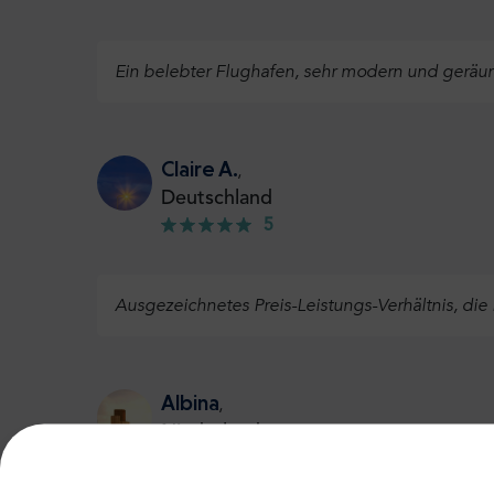
Ein belebter Flughafen, sehr modern und geräumi
Claire A.
,
Deutschland
5
Ausgezeichnetes Preis-Leistungs-Verhältnis, die
Albina
,
Niederlande
5