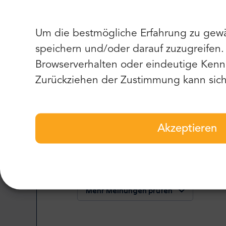
Ich kann dieses Unternehmen nur empfehlen. Das
(Minibus) sauber und komfortabel. Auch der Prei
Um die bestmögliche Erfahrung zu gewä
speichern und/oder darauf zuzugreifen
Browserverhalten oder eindeutige Kenn
Chris M.
Zurückziehen der Zustimmung kann sich 
,
USA
5
Akzeptieren
Die Buchung war einfach, die Fahrer kamen pünktli
Mehr erfahren oder deine Meinung hinzufügen
Mehr Meinungen prüfen