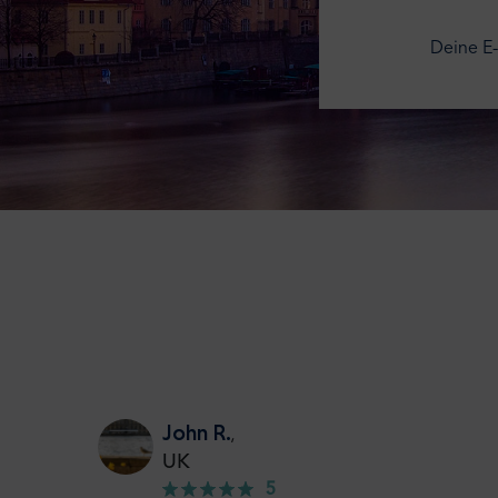
Deine E-
John R.
,
UK
5