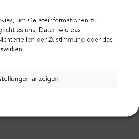
 uns. Die Fahrer waren super nett und das Auto
enn man über die Website bestellt.
kies, um Geräteinformationen zu
licht es uns, Daten wie das
Nichterteilen der Zustimmung oder das
swirken.
stellungen anzeigen
ben, die Transfers waren stressfrei.