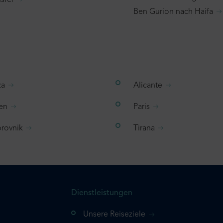
sfer
Ben Gurion nach Haifa
za
Alicante
en
Paris
rovnik
Tirana
Dienstleistungen
Unsere Reiseziele