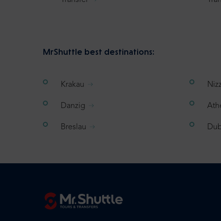
Transfer
Tran
MrShuttle best destinations:
Krakau
Niz
Danzig
Ath
Breslau
Dub