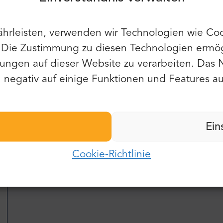
 Auto für 6 Personen wartete schon vor der geplanten Zeit auf
s ist gut und man kann in bar oder mit Kreditkarte bezahlen, w
hrleisten, verwenden wir Technologien wie Coo
Du kannst auch E-Mail und Passwort
verwenden:
. Die Zustimmung zu diesen Technologien ermög
Vorname:
ungen auf dieser Website zu verarbeiten. Das 
E-Mail:
negativ auf einige Funktionen und Features au
Nachname:
Passwort:
Ein
E-Mail:
ch, die Preise waren gut, wir sind froh, dass wir sie benutzt ha
Cookie-Richtlinie
Einloggen
Passwort:
Passwort vergessen?