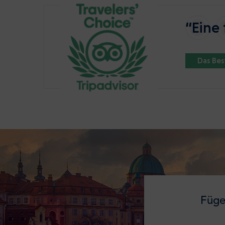
“Eine 
Das Be
Füge