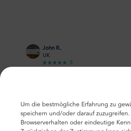
John R.
,
UK
5
Ein belebter Flughafen, sehr modern und geräumi
Um die bestmögliche Erfahrung zu gewä
Claire A.
,
speichern und/oder darauf zuzugreifen
Deutschland
Browserverhalten oder eindeutige Kenn
5