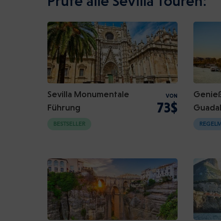
Prüfe alle Sevilla Touren:
Sevilla Monumentale
Genieße
VON
73$
Führung
Guadal
BESTSELLER
REGELM