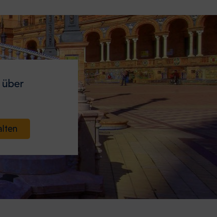
 über
alten