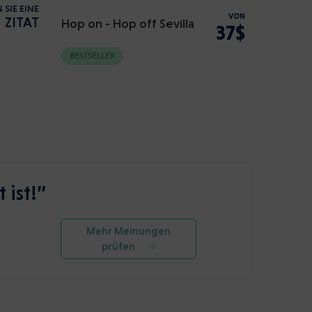
 SIE EINE
VON
ZITAT
Hop on - Hop off Sevilla
37$
BESTSELLER
 ist!”
Mehr Meinungen
prüfen