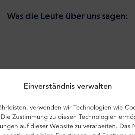
Was die Leute über uns sagen:
Anmeldung
Anmelden
Verwende weiterhin die folgenden:
Einverständnis verwalten
g. Überall sieht es sauber und gut gepflegt aus.
hrleisten, verwenden wir Technologien wie Coo
Du kannst auch E-Mail und Passwort
verwenden:
. Die Zustimmung zu diesen Technologien ermög
Vorname:
ungen auf dieser Website zu verarbeiten. Das 
E-Mail: