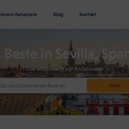
Unsere Reiseziele
Blog
Kontakt
 Beste in Sevilla, Spa
Die schönste Stadt Andalusiens
Suche
Gib das Datum deiner Reise ein