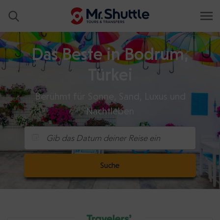
Das Beste in Bodrum,
Türkei
Berühmt für Sonne, Sand, Luxus und
Nachtleben
Gib das Datum deiner Reise ein
Suche