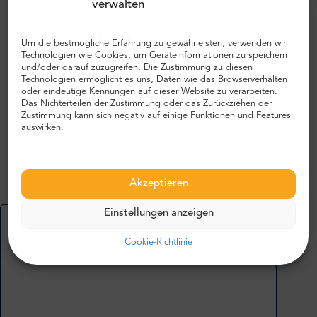
verwalten
Was die Leute über uns sagen:
Um die bestmögliche Erfahrung zu gewährleisten, verwenden wir
Technologien wie Cookies, um Geräteinformationen zu speichern
John R.
,
und/oder darauf zuzugreifen. Die Zustimmung zu diesen
UK
Technologien ermöglicht es uns, Daten wie das Browserverhalten
oder eindeutige Kennungen auf dieser Website zu verarbeiten.
5
Das Nichterteilen der Zustimmung oder das Zurückziehen der
Zustimmung kann sich negativ auf einige Funktionen und Features
auswirken.
Ein belebter Flughafen, sehr modern und geräumig.
Überall sieht es sauber und gut gepflegt aus.
Akzeptieren
Einstellungen anzeigen
Mehr erfahren oder deine Meinung hinzufügen
Mehr Meinungen prüfen
Cookie-Richtlinie