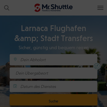
Larnaca Flughafen
&amp; Stadt Transfers
Sicher, günstig und bequem reisen
Datum des Dienstes
Suche