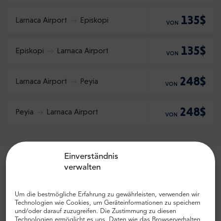
135$
Larnaca Airport
Episkopi
VON
135$
Episkopi
Larnaca Airport
VON
248$
Larnaca Airport
Peyia
VON
248$
Peyia
Larnaca Airport
VON
Einverständnis
verwalten
Um die bestmögliche Erfahrung zu gewährleisten, verwenden wir
Technologien wie Cookies, um Geräteinformationen zu speichern
und/oder darauf zuzugreifen. Die Zustimmung zu diesen
Technologien ermöglicht es uns, Daten wie das Browserverhalten