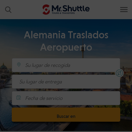
Alemania Traslados
Aeropuerto
Fecha de servicio
Buscar en