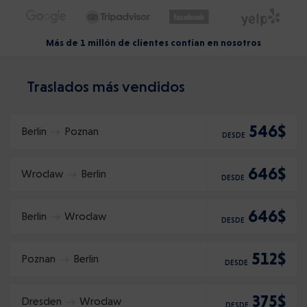
Más de 1 millón de clientes confían en nosotros
Traslados más vendidos
546$
Berlin
Poznan
DESDE
646$
Wroclaw
Berlin
DESDE
646$
Berlin
Wroclaw
DESDE
512$
Poznan
Berlin
DESDE
375$
Dresden
Wroclaw
DESDE