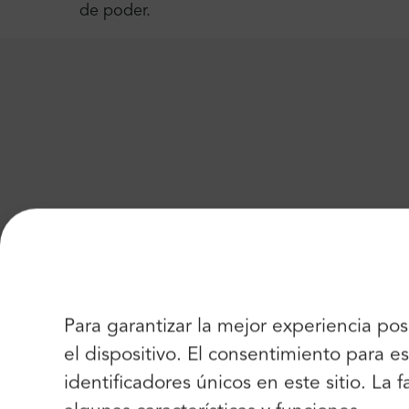
de poder.
Peter W.
,
REINO UNIDO
5
Para garantizar la mejor experiencia po
Un servicio excelente. Todos los horarios según 
el dispositivo. El consentimiento para
identificadores únicos en este sitio. La