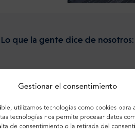
Lo que la gente dice de nosotros:
Inicio de sesión
Inscríbete
Siga utilizando:
Gestionar el consentimiento
sible, utilizamos tecnologías como cookies para
lo prometido. Muy fiable.
También puede utilizar el correo
electrónico y la contraseña:
 estas tecnologías nos permite procesar datos 
Nombre:
 falta de consentimiento o la retirada del cons
Correo electrónico: