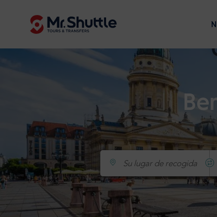
N
Ber