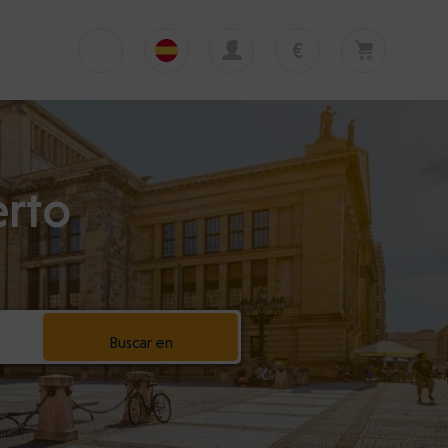
€
€
English
EUR
Su cesta está vacía
£
Polski
GBP
Su cesta está vacía. Añadir primera excursión
o traslado
zł
erto
Deutsch
PLN
$
Italiano
USD
Español
Buscar en