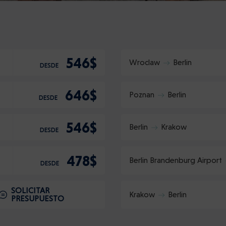
Confirme
:
546$
Wroclaw
Berlin
DESDE
646$
Poznan
Berlin
DESDE
546$
Berlin
Krakow
DESDE
478$
Berlin Brandenburg Airport
DESDE
SOLICITAR
Krakow
Berlin
PRESUPUESTO