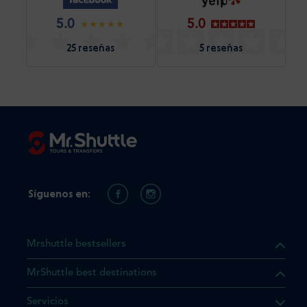
5.0
5.0
25 reseñas
5 reseñas
Síguenos en:
Mrshuttle bestsellers
MrShuttle best destinations
Servicios