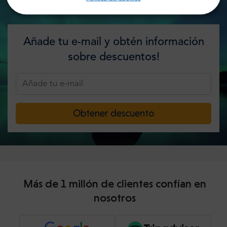
Añade tu e-mail y obtén información
sobre descuentos!
Obtener descuento
Más de 1 millón de clientes confían en
nosotros