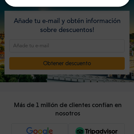
Añade tu e-mail y obtén información
sobre descuentos!
Obtener descuento
Más de 1 millón de clientes confían en
nosotros