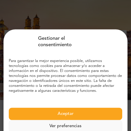
Gestionar el
Añade tu e-mail y obtén información
consentimiento
sobre descuentos!
Para garantizar la mejor experiencia posible, utilizamos
tecnologías como cookies para almacenar y/o acceder a
información en el dispositivo. El consentimiento para estas
tecnologías nos permite procesar datos como comportamiento de
Obtener descuento
navegación o identificadores únicos en este sitio. La falta de
consentimiento o la retirada del consentimiento puede afectar
negativamente a algunas características y funciones.
Aceptar
Más de 1 millón de clientes confían en
Ver preferencias
nosotros