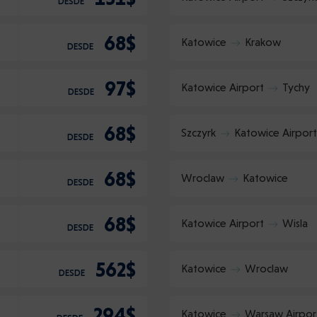
DESDE
68$
Katowice
Krakow
DESDE
97$
Katowice Airport
Tychy
DESDE
68$
Szczyrk
Katowice Airport
DESDE
68$
Wroclaw
Katowice
DESDE
68$
Katowice Airport
Wisla
DESDE
562$
Katowice
Wroclaw
DESDE
294$
Katowice
Warsaw Airpor