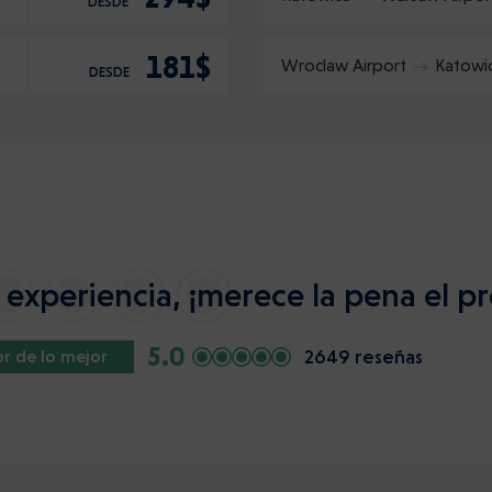
DESDE
181$
Wroclaw Airport
Katowi
DESDE
experiencia, ¡merece la pena el pr
5.0
2649 reseñas
r de lo mejor