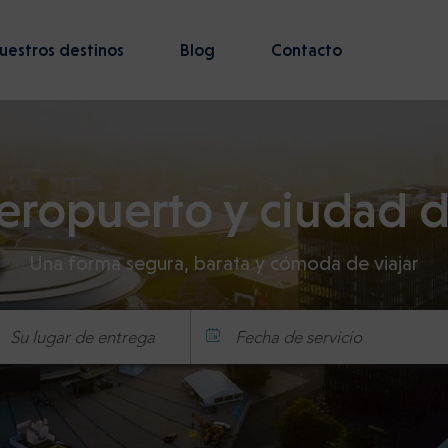
uestros destinos
Blog
Contacto
aeropuerto y ciudad 
Una forma segura, barata y cómoda de viajar
Fecha de servicio
Hora
Minuto