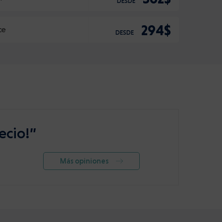
DESDE
294$
ce
DESDE
ecio!”
Más opiniones