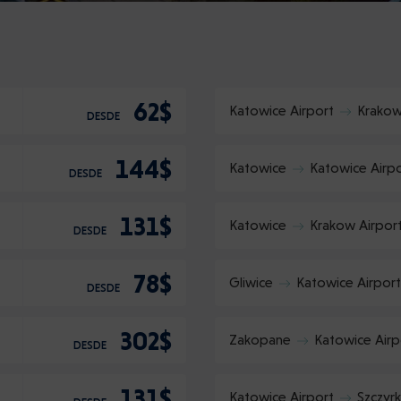
Confirme
:
62$
Katowice Airport
Krako
DESDE
144$
Katowice
Katowice Airp
DESDE
131$
Katowice
Krakow Airpor
DESDE
78$
Gliwice
Katowice Airport
DESDE
302$
Zakopane
Katowice Airp
DESDE
131$
Katowice Airport
Szczyrk