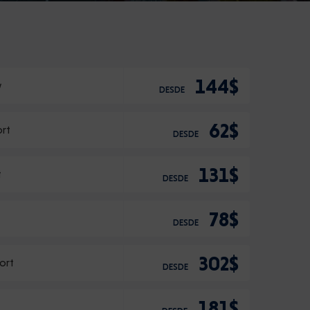
144$
w
DESDE
62$
ort
DESDE
131$
t
DESDE
78$
DESDE
302$
ort
DESDE
181$