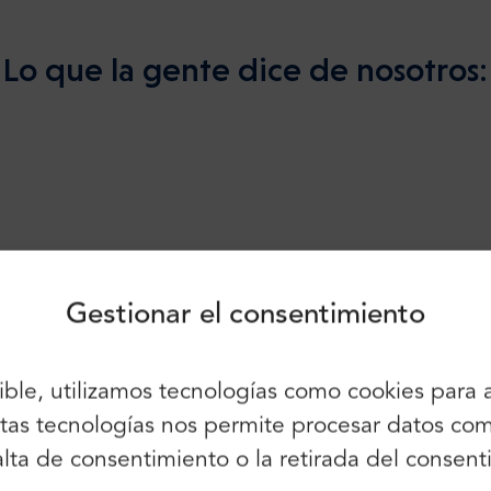
Lo que la gente dice de nosotros:
Inicio de sesión
Inscríbete
Siga utilizando:
Gestionar el consentimiento
. Todo parece limpio y bien cuidado.
sible, utilizamos tecnologías como cookies para
También puede utilizar el correo
electrónico y la contraseña:
 estas tecnologías nos permite procesar datos 
Nombre:
 falta de consentimiento o la retirada del cons
Correo electrónico: