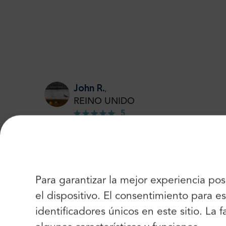
John R.
,
REINO UNIDO
5
Aeropuerto bullicioso, muy moderno y espacioso
Para garantizar la mejor experiencia po
Claire A.
el dispositivo. El consentimiento para
,
Alemania
identificadores únicos en este sitio. La
5