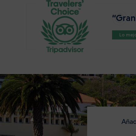
“Gran 
Lo mejo
Añad