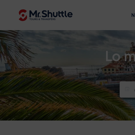
N
Lo m