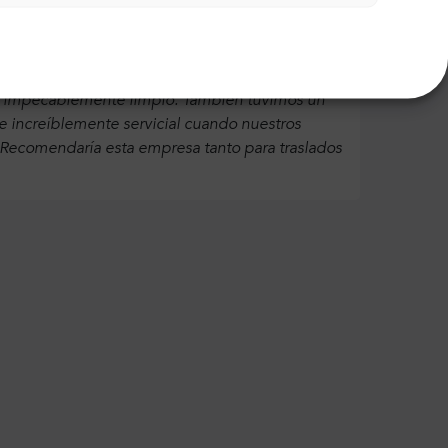
a ya que en un principio íbamos a llegar por la
ue nos alojábamos. El conductor que nos recogió
ba impecablemente limpio. También tuvimos un
ue increíblemente servicial cuando nuestros
¡Recomendaría esta empresa tanto para traslados