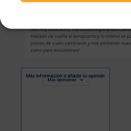
Una empresa excelente, tanto para los traslados
noche. Sin embargo, nuestro vuelo se canceló y 
fue muy educado y nos estaba esperando cuando
traslado de vuelta al aeropuerto y lo mismo se p
planes de vuelo cambiaron y nos emitieron nuevo
como para excursiones!
Más información o añada su opinión
Más opiniones