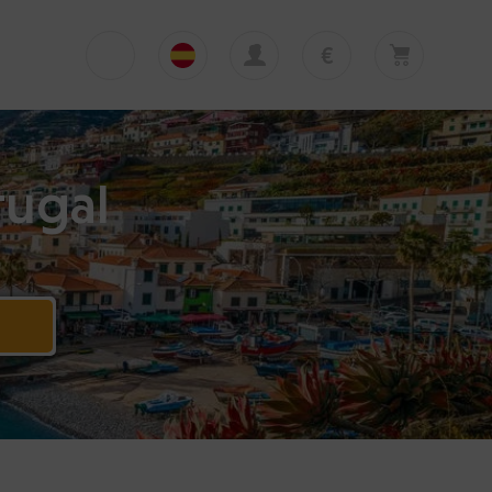
€
€
English
EUR
Su cesta está vacía
£
Polski
GBP
Su cesta está vacía. Añadir primera excursión
tugal
o traslado
zł
Deutsch
PLN
$
Italiano
USD
Español