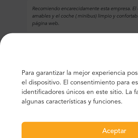
Recomiendo encarecidamente esta empresa. El co
amables y el coche ( minibus) limpio y confortab
página web.
Chris M.
,
EE.UU
5
Para garantizar la mejor experiencia po
el dispositivo. El consentimiento para
Fácil de reservar, los conductores llegaron a tie
identificadores únicos en este sitio. La
algunas características y funciones.
Jbuc2
,
REINO UNIDO
Aceptar
5