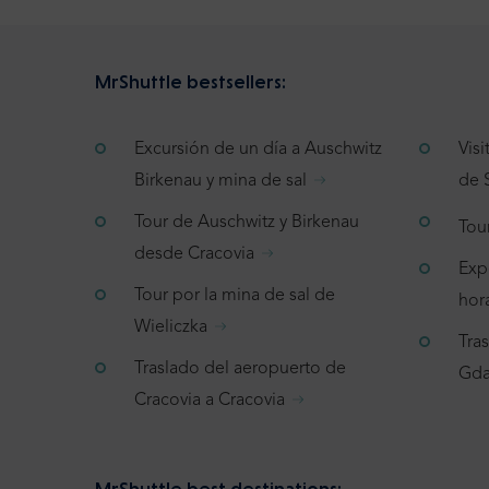
MrShuttle bestsellers:
Excursión de un día a Auschwitz
Vis
Birkenau y mina de sal
de 
Tour de Auschwitz y Birkenau
Tou
desde Cracovia
Exp
Tour por la mina de sal de
hor
Wieliczka
Tra
Traslado del aeropuerto de
Gda
Cracovia a Cracovia
MrShuttle best destinations: