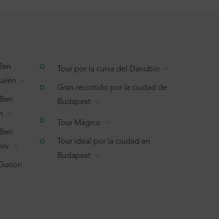
 Ben
Tour por la curva del Danubio
salén
Gran recorrido por la ciudad de
 Ben
Budapest
n
Tour Mágico
 Ben
Tour ideal por la ciudad en
viv
Budapest
 Gurion