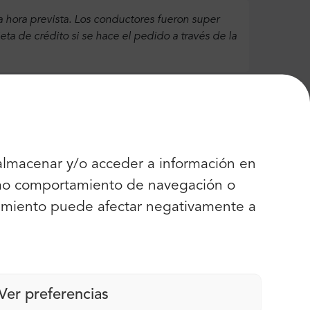
hora prevista. Los conductores fueron super
ta de crédito si se hace el pedido a través de la
 almacenar y/o acceder a información en
como comportamiento de navegación o
s traslados sin problemas.
entimiento puede afectar negativamente a
Ver preferencias