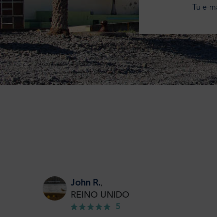
Tu e-ma
John R.
,
REINO UNIDO
5