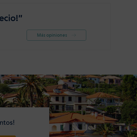
ecio!”
Más opiniones
ntos!