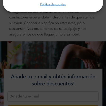
un traslado puerta a puerta con MrShuttle. No tiene
Política de cookies
sentido estresarse navegando por el transporte público
o cogiendo un taxi si puede tener a nuestros
conductores esperándole incluso antes de que aterrice
su avión. Conocerle significa no estresarse, ¡sólo
descansar! Nos ocuparemos de su equipaje y nos
aseguraremos de que llegue junto a su hotel.
Añade tu e-mail y obtén información
sobre descuentos!