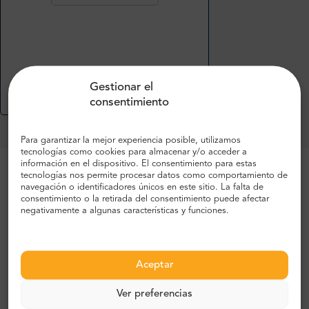
Gestionar el
consentimiento
Para garantizar la mejor experiencia posible, utilizamos
tecnologías como cookies para almacenar y/o acceder a
información en el dispositivo. El consentimiento para estas
tecnologías nos permite procesar datos como comportamiento de
Hay un gran aeropuerto en Praga: el aeropuerto Vaclav
navegación o identificadores únicos en este sitio. La falta de
Havel. Está situado a unos 15 kilómetros del centro
consentimiento o la retirada del consentimiento puede afectar
negativamente a algunas características y funciones.
estricto de la ciudad. Un viaje en coche le llevará unos
25-40 minutos, dependiendo del tráfico. El transporte
público también es una opción. Si decide tomar un
autobús o un tranvía, espere 45-60 minutos de viaje
Aceptar
como mínimo. La forma más fácil, rápida y segura de
Ver preferencias
asegurar su transporte desde o hasta el aeropuerto es