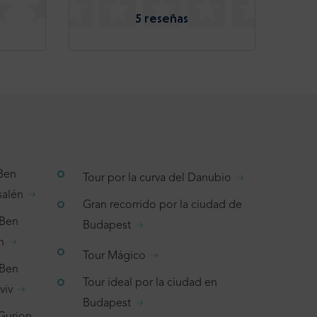
5 reseñas
 Ben
Tour por la curva del Danubio
salén
Gran recorrido por la ciudad de
 Ben
Budapest
n
Tour Mágico
 Ben
Tour ideal por la ciudad en
viv
Budapest