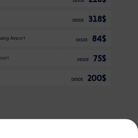
DESDE
318$
DESDE
84$
ang Airport
DESDE
75$
port
DESDE
200$
t
DESDE