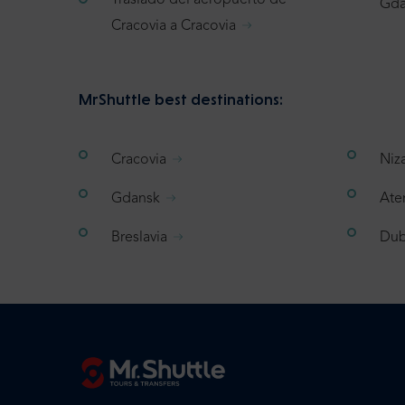
Traslado del aeropuerto de
Gda
Cracovia a Cracovia
MrShuttle best destinations:
Cracovia
Niz
Gdansk
Ate
Breslavia
Dub