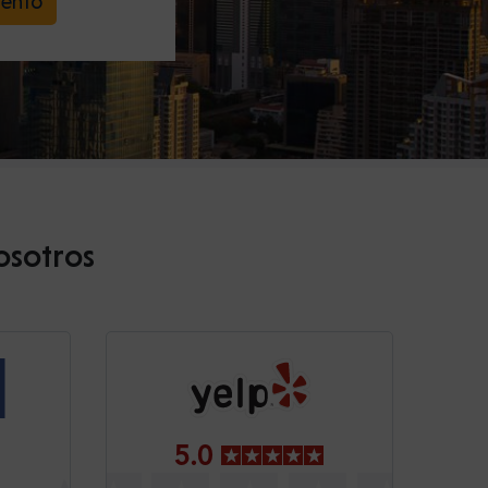
uento
osotros
5.0