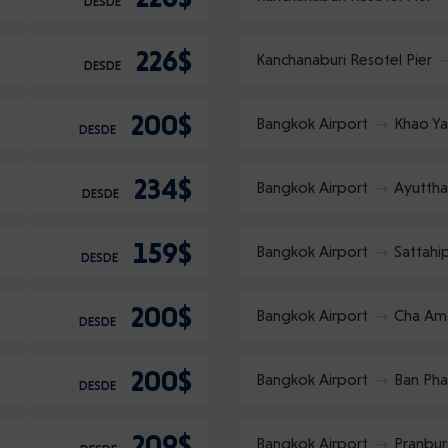
DESDE
226$
Kanchanaburi Resotel Pier
DESDE
200$
Bangkok Airport
Khao Ya
DESDE
234$
Bangkok Airport
Ayutth
DESDE
159$
Bangkok Airport
Sattahi
DESDE
200$
Bangkok Airport
Cha Am
DESDE
200$
Bangkok Airport
Ban Pha
DESDE
209$
Bangkok Airport
Pranbur