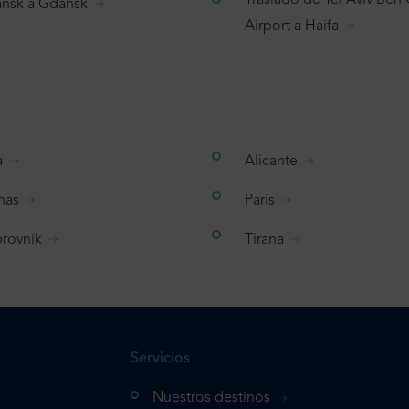
Traslado de Tel Aviv Ben
nsk a Gdansk
Airport a Haifa
a
Alicante
nas
París
rovnik
Tirana
Servicios
Nuestros destinos