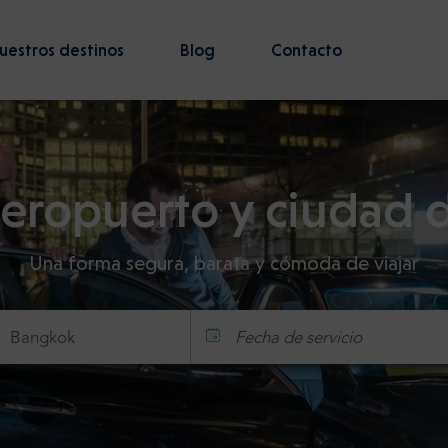
uestros destinos
Blog
Contacto
aeropuerto y ciudad
Una forma segura, barata y cómoda de viajar
Fecha de servicio
Hora
Minuto