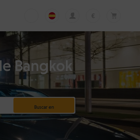
€
€
English
EUR
Su cesta está vacía
£
Polski
GBP
Su cesta está vacía. Añadir primera excursión
o traslado
zł
 de Bangkok
Deutsch
PLN
$
Italiano
USD
Español
Buscar en