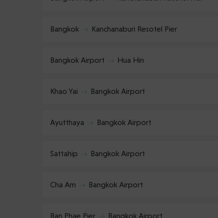
Bangkok
Kanchanaburi Resotel Pier
Bangkok Airport
Hua Hin
Khao Yai
Bangkok Airport
Ayutthaya
Bangkok Airport
Sattahip
Bangkok Airport
Cha Am
Bangkok Airport
Ban Phae Pier
Bangkok Airport