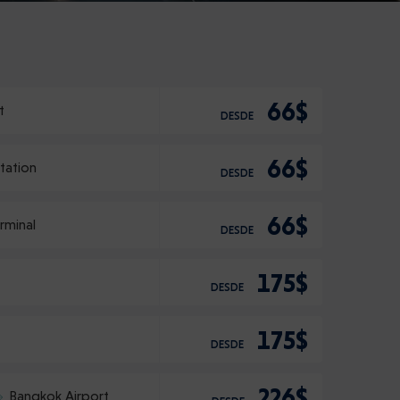
66$
t
DESDE
66$
tation
DESDE
66$
rminal
DESDE
175$
DESDE
175$
DESDE
226$
Bangkok Airport