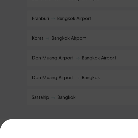
Pranburi
Bangkok Airport
Korat
Bangkok Airport
Don Muang Airport
Bangkok Airport
Don Muang Airport
Bangkok
Sattahip
Bangkok