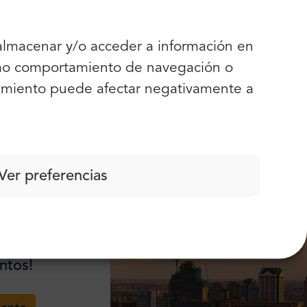
 almacenar y/o acceder a información en
ecio!”
como comportamiento de navegación o
entimiento puede afectar negativamente a
Más opiniones
Ver preferencias
ntos!