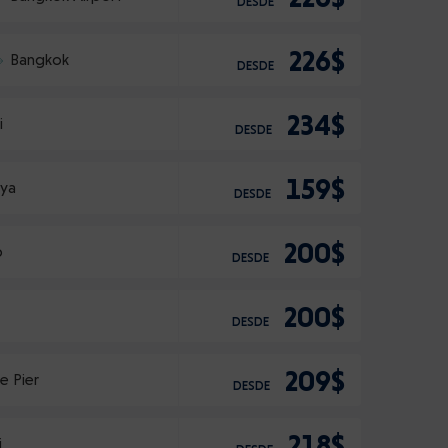
DESDE
226$
Bangkok
DESDE
234$
i
DESDE
159$
aya
DESDE
200$
p
DESDE
200$
DESDE
209$
e Pier
DESDE
218$
i