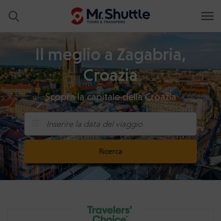
Il meglio a Zagabria,
Croazia
Scopra la capitale della Croazia
Inserire la data del viaggio
Ricerca