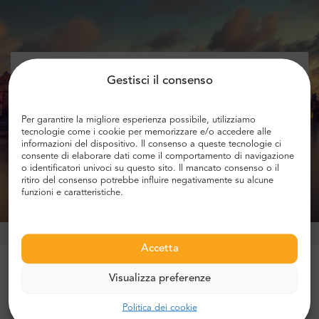
Aggiungi la tua e-mail e ricevi
Gestisci il consenso
informazioni sugli sconti!
Per garantire la migliore esperienza possibile, utilizziamo
tecnologie come i cookie per memorizzare e/o accedere alle
informazioni del dispositivo. Il consenso a queste tecnologie ci
consente di elaborare dati come il comportamento di navigazione
o identificatori univoci su questo sito. Il mancato consenso o il
Ottenere lo sconto
ritiro del consenso potrebbe influire negativamente su alcune
funzioni e caratteristiche.
Accetta
Più di 1 milione di clienti si fidano di noi
Visualizza preferenze
Politica dei cookie