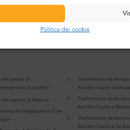
Password:
Vi
2649 recensioni
25 recensioni
E-mail:
Politica dei cookie
Accedi
Password:
Hai dimenticato la password?
r del campo di
Trasferimento da Aeropor
centramento di Stutthof
Aviv Ben Gurion a Geru
Trasferimento da Aeropor
 del castello di Malbork
Aviv Ben Gurion a Betl
rienza di navigazione di 2 ore
Trasferimento da Aeropor
Sopot
Aviv Ben Gurion a Tel Avi