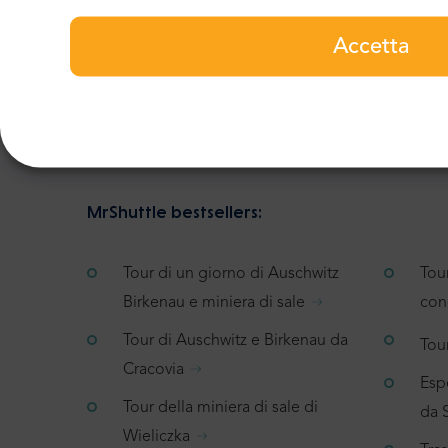
Accetta
130 recensioni
MrShuttle bestsellers:
Tour di un giorno di Auschwitz
Tou
Birkenau e miniera di sale
con
Tour di Auschwitz e Birkenau da
Tour
Cracovia
Espe
Tour della miniera di sale di
da 
Wieliczka