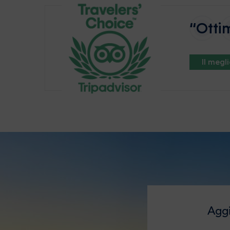
“Ottim
Il megl
Aggi