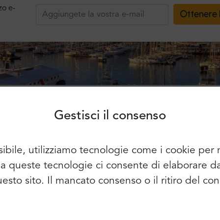
zzo e-
Ottenere 
Accesso
Iscriviti
Continuare a utilizzare i seguenti
elementi:
Gestisci il consenso
ù di 1 milione di clienti si fidano di
sibile, utilizziamo tecnologie come i cookie pe
È possibile utilizzare anche l'e-mail e
so a queste tecnologie ci consente di elaborare 
la password:
Nome:
questo sito. Il mancato consenso o il ritiro del 
E-mail:
Cognome:
5.0
5.0