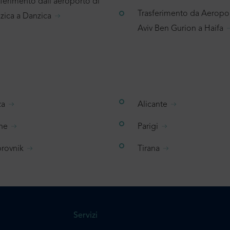
sferimento dall’aeroporto di
Trasferimento da Aeropor
zica a Danzica
Aviv Ben Gurion a Haifa
za
Alicante
ne
Parigi
rovnik
Tirana
Servizi