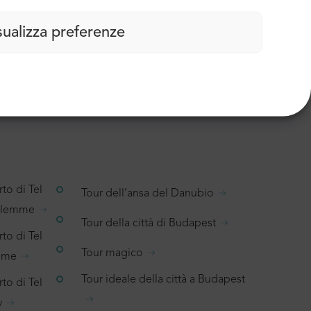
sualizza preferenze
5 recensioni
to di Tel
Tour dell’ansa del Danubio
salemme
Tour della città di Budapest
to di Tel
Tour magico
emme
Tour ideale della città a Budapest
to di Tel
v