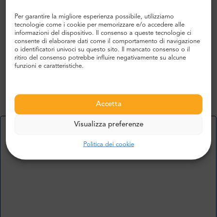
John R.
Per garantire la migliore esperienza possibile, utilizziamo
,
tecnologie come i cookie per memorizzare e/o accedere alle
REGNO UNITO
informazioni del dispositivo. Il consenso a queste tecnologie ci
consente di elaborare dati come il comportamento di navigazione
5
o identificatori univoci su questo sito. Il mancato consenso o il
ritiro del consenso potrebbe influire negativamente su alcune
funzioni e caratteristiche.
Aeroporto movimentato, molto moderno e spazioso.
Tutto sembra pulito e ben tenuto.
Accetta
Visualizza preferenze
Per saperne di più o per aggiungere la vostra opinione
Controlla altre opinioni
Politica dei cookie