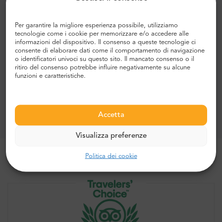
57$
Malta Airport
Mdina
DA
Per garantire la migliore esperienza possibile, utilizziamo
57$
tecnologie come i cookie per memorizzare e/o accedere alle
Mdina
Malta Airport
DA
informazioni del dispositivo. Il consenso a queste tecnologie ci
consente di elaborare dati come il comportamento di navigazione
o identificatori univoci su questo sito. Il mancato consenso o il
RICHIEDI UN
Malta Airport
Gozo Ferry
ritiro del consenso potrebbe influire negativamente su alcune
PREVENTIVO
funzioni e caratteristiche.
RICHIEDI UN
Gozo Ferry
Malta Airport
PREVENTIVO
Accetta
Visualizza preferenze
Politica dei cookie