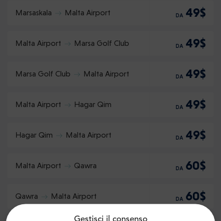
49$
Marsaskala
Malta Airport
DA
49$
Malta Airport
Marsa Golf Club
DA
49$
Marsa Golf Club
Malta Airport
DA
49$
Malta Airport
Hagar Qim
DA
49$
Hagar Qim
Malta Airport
DA
60$
Malta Airport
Qawra
DA
60$
Qawra
Malta Airport
DA
Gestisci il consenso