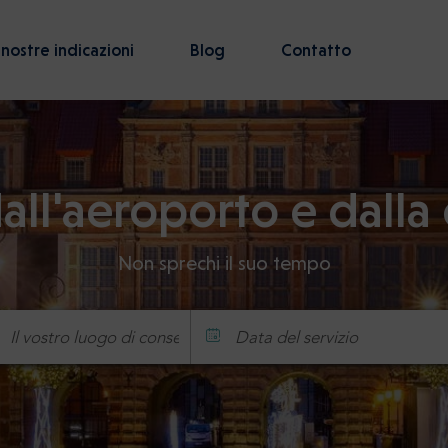
 nostre indicazioni
Blog
Contatto
all'aeroporto e dalla 
Non sprechi il suo tempo
Data del servizio
Ora
Minuto
Confermar
: