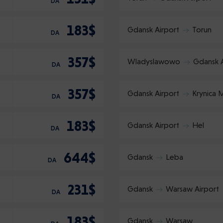
DA
183$
Gdansk Airport
Torun
DA
357$
Wladyslawowo
Gdansk A
DA
357$
Gdansk Airport
Krynica 
DA
183$
Gdansk Airport
Hel
DA
644$
Gdansk
Leba
DA
231$
Gdansk
Warsaw Airport
DA
183$
Gdansk
Warsaw