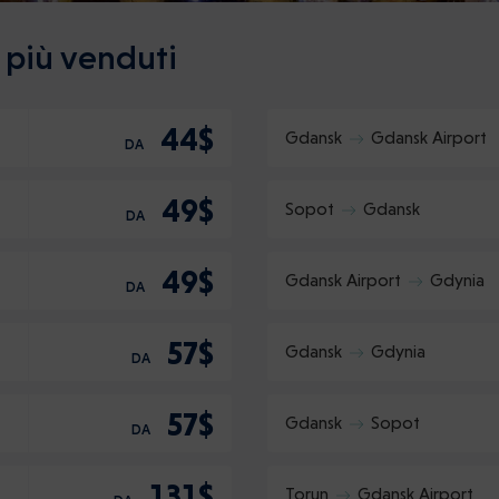
i più venduti
44$
Gdansk
Gdansk Airport
DA
49$
Sopot
Gdansk
DA
49$
Gdansk Airport
Gdynia
DA
57$
Gdansk
Gdynia
DA
57$
Gdansk
Sopot
DA
131$
Torun
Gdansk Airport