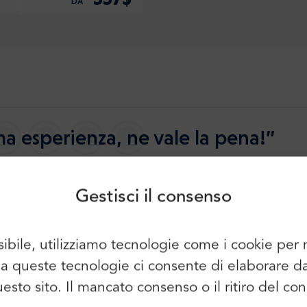
DA
Accesso
Iscriviti
a esperienza, ne vale la pena!”
Continuare a utilizzare i seguenti
elementi:
5.0
2649 recensioni
io del meglio
Gestisci il consenso
sibile, utilizziamo tecnologie come i cookie pe
È possibile utilizzare anche l'e-mail e
so a queste tecnologie ci consente di elaborare 
la password:
Nome:
la Pomerania si erge
questo sito. Il mancato consenso o il ritiro del 
nord della Polonia, nel
E-mail: