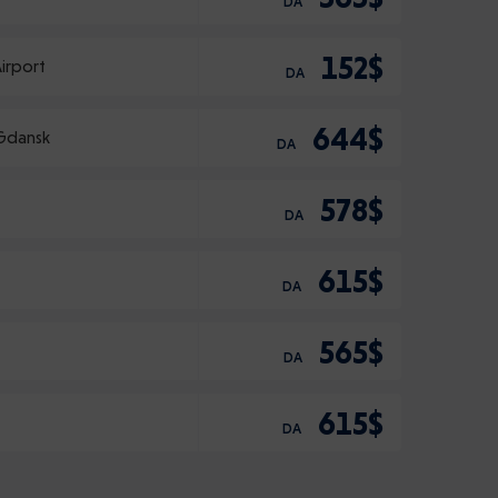
DA
152$
irport
DA
644$
Gdansk
DA
578$
DA
615$
DA
565$
DA
615$
DA