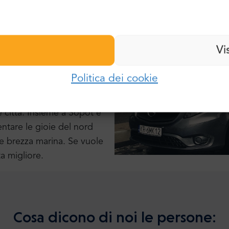
907 cittadini. È visitata
Cognome:
lle principali destinazioni
Password:
igini sorprendentemente
Vi
a, conosciuta anche come
E-mail:
vuole visitare la Polonia e
Politica dei cookie
 di Danzica. Parte
Accedi
Tricity in inglese,
Password:
e città. Insieme a Sopot e
Hai dimenticato la password?
ntare le gioie del nord
e brezza marina. Se vuole
ta migliore.
Cosa dicono di noi le persone: