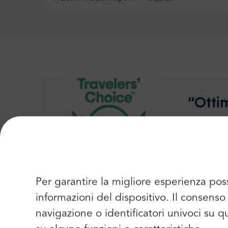
“Ottim
Il megl
Per garantire la migliore esperienza pos
informazioni del dispositivo. Il consen
La Città della Libertà – la Capitale Reale del
navigazione o identificatori univoci su 
orgogliosa sulle rive del Baltico. Situata nel 