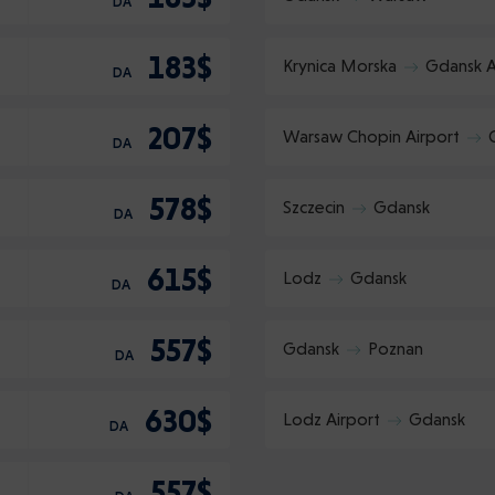
DA
183$
Krynica Morska
Gdansk A
DA
207$
Warsaw Chopin Airport
DA
578$
Szczecin
Gdansk
DA
615$
Lodz
Gdansk
DA
557$
Gdansk
Poznan
DA
630$
Lodz Airport
Gdansk
DA
557$