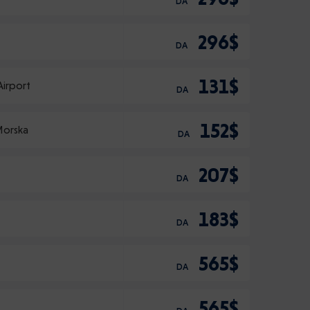
DA
296$
DA
131$
irport
DA
152$
Morska
DA
207$
DA
183$
DA
565$
DA
565$