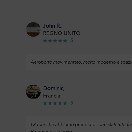
John R.
,
REGNO UNITO
5
Aeroporto movimentato, molto moderno e spazios
Dominic
,
Francia
5
I 3 tour che abbiamo prenotato sono stati tutti fan
Prenoterei di nuovo.