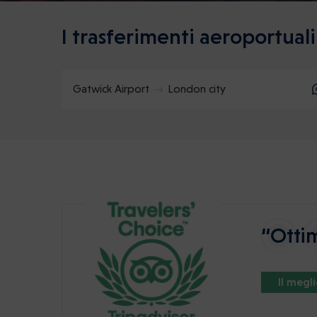
I trasferimenti aeroportual
Gatwick Airport
London city
“Ottim
Il megl