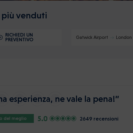
i più venduti
RICHIEDI UN
Gatwick Airport
London 
PREVENTIVO
a esperienza, ne vale la pena!”
5.0
2649 recensioni
io del meglio