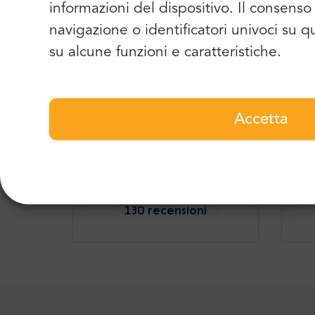
informazioni del dispositivo. Il consen
navigazione o identificatori univoci su 
Pi
su alcune funzioni e caratteristiche.
Accetta
4.9
130 recensioni