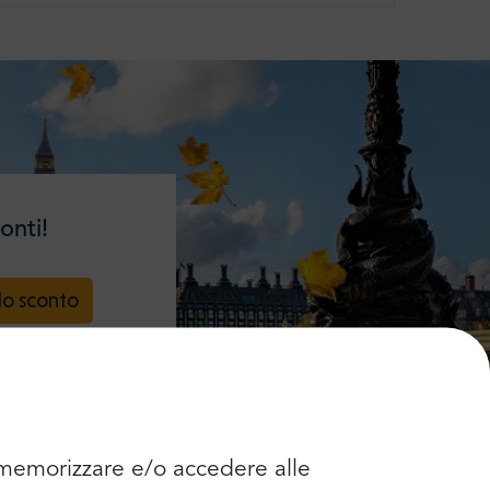
onti!
lo sconto
r memorizzare e/o accedere alle