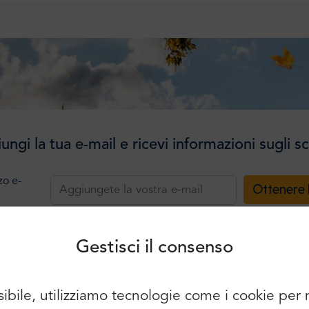
ungi la tua e-mail e ricevi informazioni sugli sc
Accesso
Iscriviti
zzo e-
Ottenere 
Continuare a utilizzare i seguenti
elementi:
Gestisci il consenso
sibile, utilizziamo tecnologie come i cookie pe