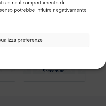
dati come il comportamento di
consenso potrebbe influire negativamente
 noi
sualizza preferenze
5.0
5 recensioni