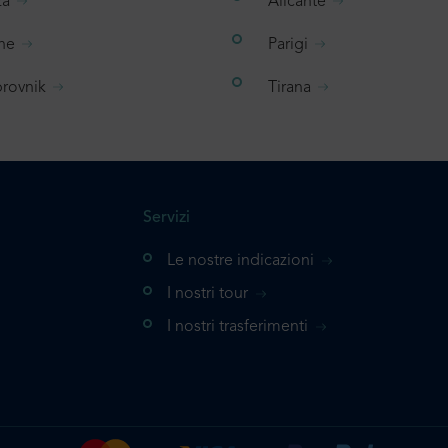
za
Alicante
ne
Parigi
rovnik
Tirana
Servizi
Le nostre indicazioni
I nostri tour
I nostri trasferimenti