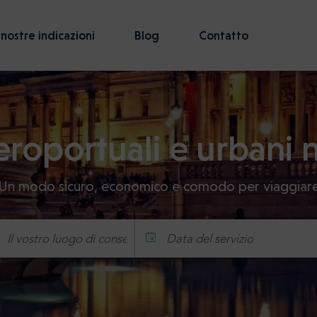
 nostre indicazioni
Blog
Contatto
eroportuali e urbani
Un modo sicuro, economico e comodo per viaggiar
Data del servizio
Ora
Minuto
Confermar
: