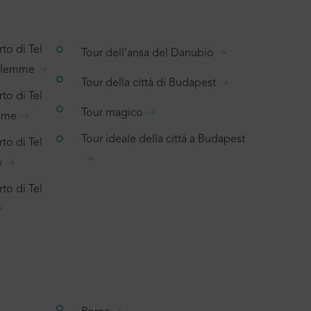
to di Tel
Tour dell’ansa del Danubio
salemme
Tour della città di Budapest
to di Tel
Tour magico
emme
Tour ideale della città a Budapest
to di Tel
v
to di Tel