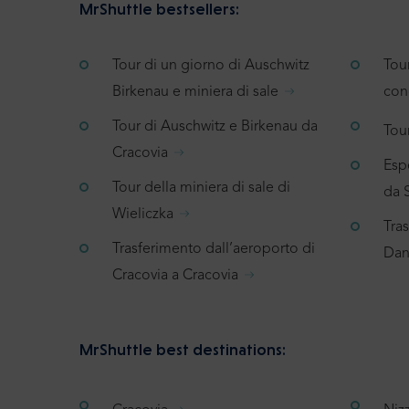
MrShuttle bestsellers:
Tour di un giorno di Auschwitz
Tou
Birkenau e miniera di sale
con
Tour di Auschwitz e Birkenau da
Tour
Cracovia
Espe
Tour della miniera di sale di
da 
Wieliczka
Tra
Trasferimento dall’aeroporto di
Dan
Cracovia a Cracovia
MrShuttle best destinations: