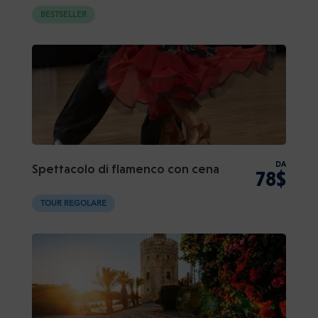
BESTSELLER
DA
Spettacolo di flamenco con cena
78$
TOUR REGOLARE