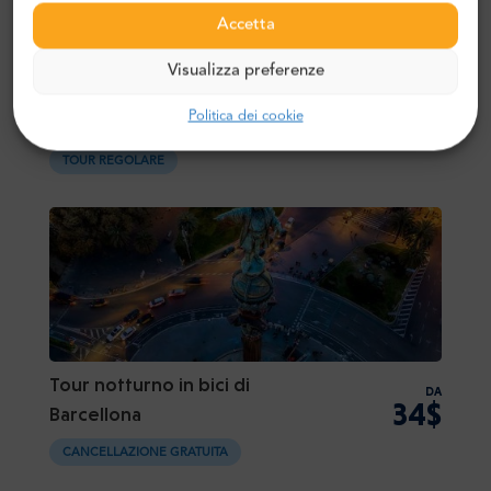
Accetta
Visualizza preferenze
Tour in bici elettrica di Barcellona
DA
43$
Politica dei cookie
Montjuic
TOUR REGOLARE
Tour notturno in bici di
DA
34$
Barcellona
CANCELLAZIONE GRATUITA