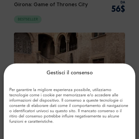
DA
Girona: Game of Thrones City
56$
BESTSELLER
Gestisci il consenso
Tour guidato salta fila del Museo
DA
37$
Picasso e del quartiere del Born
Per garantire la migliore esperienza possibile, utilizziamo
tecnologie come i cookie per memorizzare e/o accedere alle
informazioni del dispositivo. Il consenso a queste tecnologie ci
BESTSELLER
consente di elaborare dati come il comportamento di navigazione
o identificatori univoci su questo sito. Il mancato consenso o il
ritiro del consenso potrebbe influire negativamente su alcune
funzioni e caratteristiche.