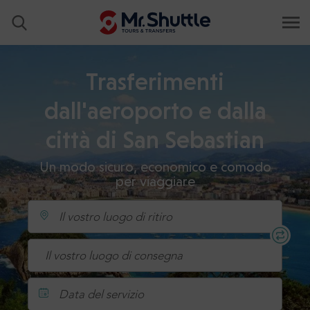
Trasferimenti
dall'aeroporto e dalla
città di San Sebastian
Un modo sicuro, economico e comodo
per viaggiare
Data del servizio