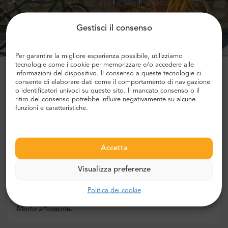
Gestisci il consenso
Per garantire la migliore esperienza possibile, utilizziamo
tecnologie come i cookie per memorizzare e/o accedere alle
informazioni del dispositivo. Il consenso a queste tecnologie ci
consente di elaborare dati come il comportamento di navigazione
o identificatori univoci su questo sito. Il mancato consenso o il
Cosa dicono di noi le persone:
ritiro del consenso potrebbe influire negativamente su alcune
funzioni e caratteristiche.
Peter W.
,
Accetta
REGNO UNITO
5
Visualizza preferenze
Politica dei cookie
Servizio eccellente. Tutti gli orari sono stati rispettati.
Molto affidabile.