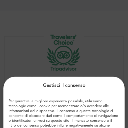
“Ottima esperienza, ne vale la pena!”
Gestisci il consenso
Il meglio del meglio
Per garantire la migliore esperienza possibile, utilizziamo
5.0
tecnologie come i cookie per memorizzare e/o accedere alle
2649 recensioni
informazioni del dispositivo. Il consenso a queste tecnologie ci
consente di elaborare dati come il comportamento di navigazione
o identificatori univoci su questo sito. Il mancato consenso o il
Controlla altre opinioni
ritiro del consenso potrebbe influire negativamente su alcune