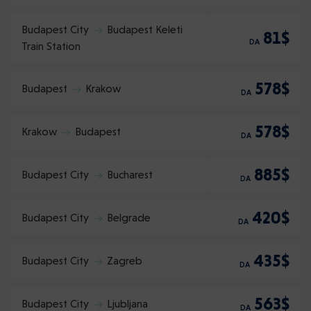
Budapest City
Budapest Keleti
81$
DA
Train Station
578$
Budapest
Krakow
DA
578$
Krakow
Budapest
DA
885$
Budapest City
Bucharest
DA
420$
Budapest City
Belgrade
DA
435$
Budapest City
Zagreb
DA
563$
Budapest City
Ljubljana
DA