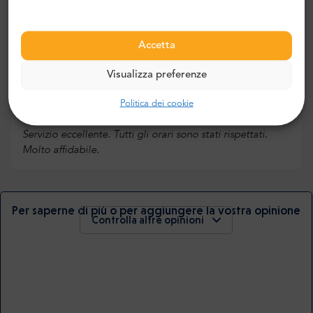
Accetta
Peter W.
,
REGNO UNITO
Visualizza preferenze
5
Politica dei cookie
Servizio eccellente. Tutti gli orari sono stati rispettati.
Molto affidabile.
Per saperne di più o per aggiungere la vostra opinione
Controlla altre opinioni