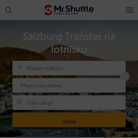
Salzburg Transfer na
lotnisko
Data usługi
Szukaj