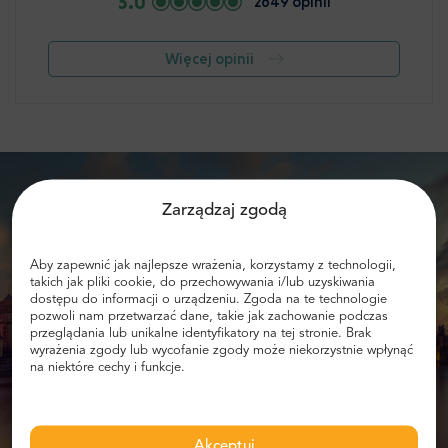
5.0
2649 opinii
Więcej opinii
Zarządzaj zgodą
Aby zapewnić jak najlepsze wrażenia, korzystamy z technologii,
takich jak pliki cookie, do przechowywania i/lub uzyskiwania
Podaj swój e-mail i otrzymuj informacje
dostępu do informacji o urządzeniu. Zgoda na te technologie
pozwoli nam przetwarzać dane, takie jak zachowanie podczas
o zniżkach!
przeglądania lub unikalne identyfikatory na tej stronie. Brak
wyrażenia zgody lub wycofanie zgody może niekorzystnie wpłynąć
na niektóre cechy i funkcje.
Otrzymuj zniżki
Akceptuj