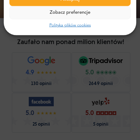
Zobacz preferencje
Polityka plików cookies
Zaufało nam ponad milion klientów!
4.9
5.0
130 opinii
2649 opinii
5.0
5.0
25 opinii
5 opinii