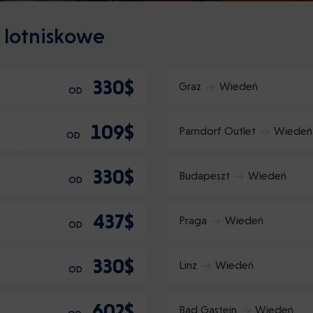
y lotniskowe
330$
Graz
Wiedeń
OD
109$
Parndorf Outlet
Wiedeń
OD
330$
Budapeszt
Wiedeń
OD
437$
Praga
Wiedeń
OD
330$
Linz
Wiedeń
OD
602$
Bad Gastein
Wiedeń