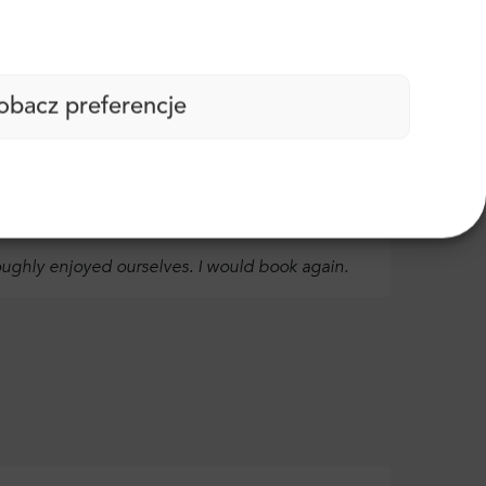
obacz preferencje
roughly enjoyed ourselves. I would book again.