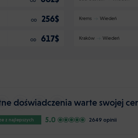
OD
256$
Krems
Wiedeń
OD
617$
Kraków
Wiedeń
OD
tne doświadczenia warte swojej ce
5.0
2649 opinii
ze z najlepszych