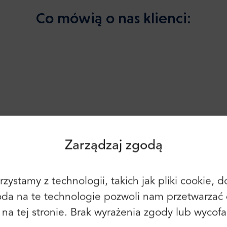
Co mówią o nas klienci:
Zaloguj się
Rejestracja
Kontynuuj, korzystając z
następującego:
rywhere looks clean and well kept.
Zarządzaj zgodą
zystamy z technologii, takich jak pliki cookie,
Możesz również użyć adresu e-mail i
oda na te technologie pozwoli nam przetwarzać 
hasła:
Imię:
y na tej stronie. Brak wyrażenia zgody lub wyco
E-mail: