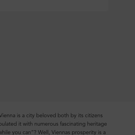
Vienna is a city beloved both by its citizens
opulated it with numerous fascinating heritage
hile you can”? Well, Viennas prosperity is a