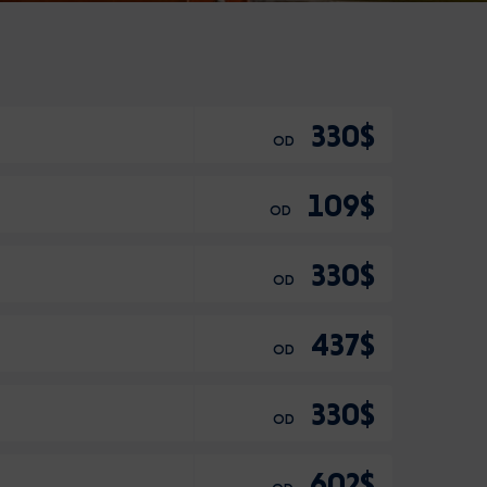
330$
OD
109$
OD
330$
OD
437$
OD
330$
OD
602$