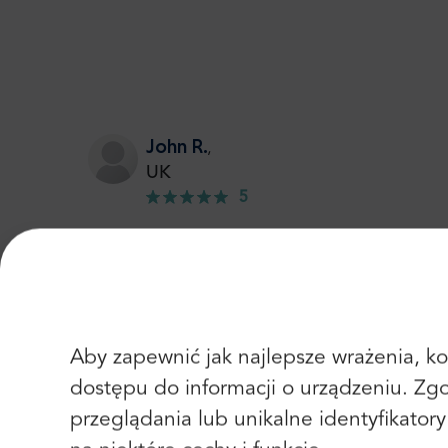
John R.
,
UK
5
Bustling airport, very modern and spacious. Eve
Peter W.
Aby zapewnić jak najlepsze wrażenia, kor
,
UK
dostępu do informacji o urządzeniu. Zg
5
przeglądania lub unikalne identyfikator