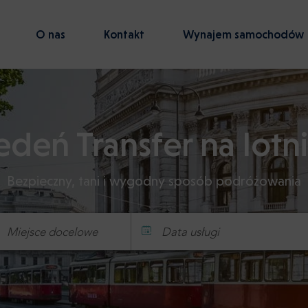
O nas
Kontakt
Wynajem samochodów
deń Transfer na lotn
Bezpieczny, tani i wygodny sposób podróżowania
Data usługi
Godzina
Minuta
Potwierdź
: