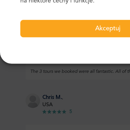
na niektóre cechy i funkcje.
Excellent service. All timings as promised. Very r
Akceptuj
Dominic
,
France
5
The 3 tours we booked were all fantastic. All of 
Chris M.
,
USA
5