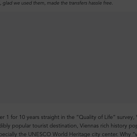
d, glad we used them, made the transfers hassle free.
r 1 for 10 years straight in the “Quality of Life” survey, 
dibly popular tourist destination, Viennas rich history p
especially the UNESCO World Heritage city center. Why “w