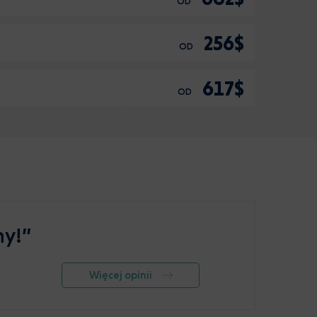
OD
256$
OD
617$
OD
ny!”
Więcej opinii