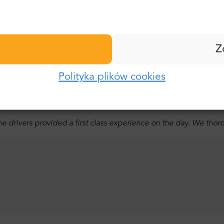
eliable.
Nazwisko:
Hasło:
Z
E-mail:
Polityka plików cookies
Zaloguj się
Hasło:
Zapomniałeś hasła?
the drivers provided a first class experience on the day. We tho