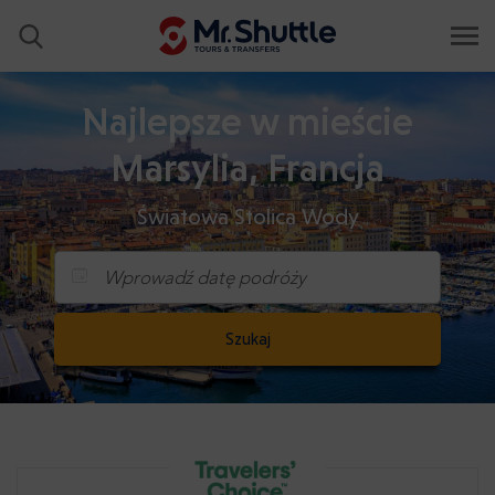
Najlepsze w mieście
Marsylia, Francja
Światowa Stolica Wody
Wprowadź datę podróży
Szukaj