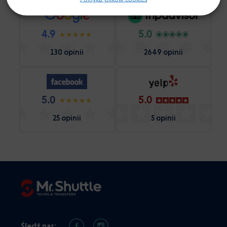
4.9
5.0
130 opinii
2649 opinii
5.0
5.0
25 opinii
5 opinii
Śledź nas: