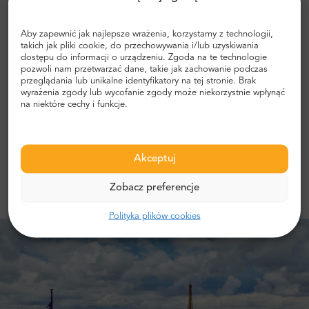
“Świetne doświadczenia warte swojej
Aby zapewnić jak najlepsze wrażenia, korzystamy z technologii,
takich jak pliki cookie, do przechowywania i/lub uzyskiwania
ceny!”
dostępu do informacji o urządzeniu. Zgoda na te technologie
pozwoli nam przetwarzać dane, takie jak zachowanie podczas
przeglądania lub unikalne identyfikatory na tej stronie. Brak
Najlepsze z najlepszych
wyrażenia zgody lub wycofanie zgody może niekorzystnie wpłynąć
na niektóre cechy i funkcje.
5.0
2649 opinii
Więcej opinii
Akceptuj
Zobacz preferencje
Polityka plików cookies