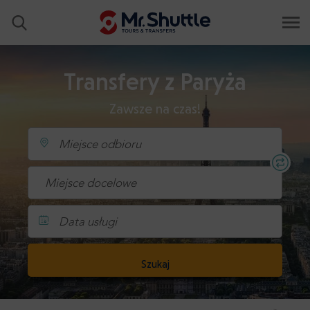
Transfery z Paryża
Zawsze na czas!
Data usługi
Szukaj