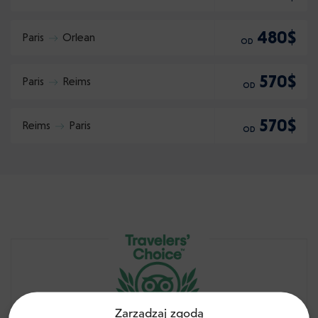
480$
Paris
Orlean
OD
570$
Paris
Reims
OD
570$
Reims
Paris
OD
Zarządzaj zgodą