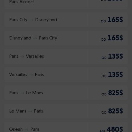
Paris Airport
165$
Paris City
Disneyland
OD
165$
Disneyland
Paris City
OD
135$
Paris
Versailles
OD
135$
Versailles
Paris
OD
825$
Paris
Le Mans
OD
825$
Le Mans
Paris
OD
480$
Orlean
Paris
OD