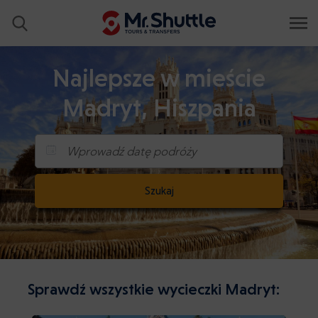
Najlepsze w mieście
Madryt, Hiszpania
Wprowadź datę podróży
Szukaj
Sprawdź wszystkie wycieczki Madryt: