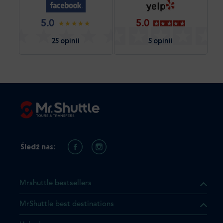
5.0
5.0
25 opinii
5 opinii
Śledź nas:
Mrshuttle bestsellers
MrShuttle best destinations