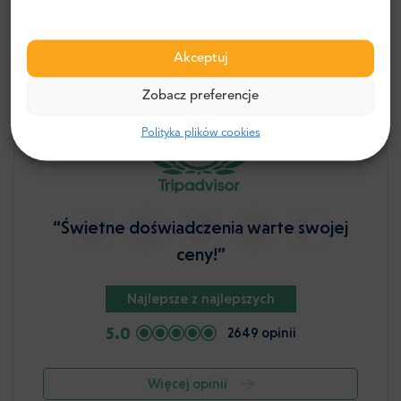
Akceptuj
Zobacz preferencje
Polityka plików cookies
“Świetne doświadczenia warte swojej
ceny!”
Najlepsze z najlepszych
5.0
2649 opinii
Więcej opinii