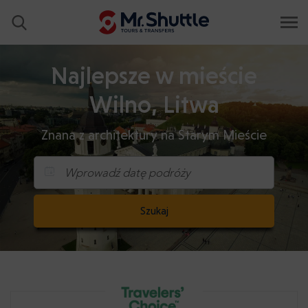
Najlepsze w mieście
Wilno, Litwa
Znana z architektury na Starym Mieście
Wprowadź datę podróży
Szukaj