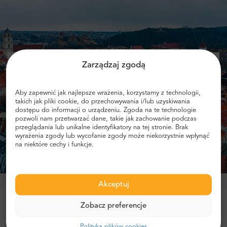
Zarządzaj zgodą
Podaj swój e-mail i otrzymuj informacje
o zniżkach!
Aby zapewnić jak najlepsze wrażenia, korzystamy z technologii,
takich jak pliki cookie, do przechowywania i/lub uzyskiwania
dostępu do informacji o urządzeniu. Zgoda na te technologie
pozwoli nam przetwarzać dane, takie jak zachowanie podczas
przeglądania lub unikalne identyfikatory na tej stronie. Brak
wyrażenia zgody lub wycofanie zgody może niekorzystnie wpłynąć
Otrzymuj zniżki
na niektóre cechy i funkcje.
Akceptuj
Zobacz preferencje
Zaufało nam ponad milion klientów!
Polityka plików cookies