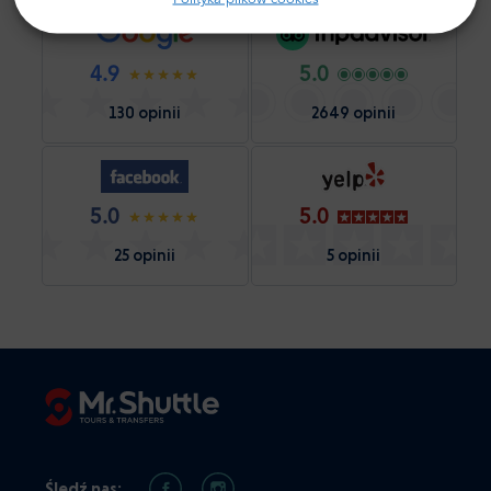
4.9
5.0
130 opinii
2649 opinii
5.0
5.0
25 opinii
5 opinii
Śledź nas: