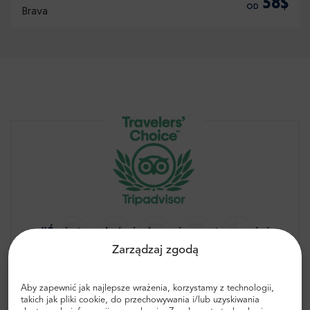
58$
OD
Brava
“Świetne doświadczenia warte swojej
Zarządzaj zgodą
ceny!”
Najlepsze z najlepszych
Aby zapewnić jak najlepsze wrażenia, korzystamy z technologii,
takich jak pliki cookie, do przechowywania i/lub uzyskiwania