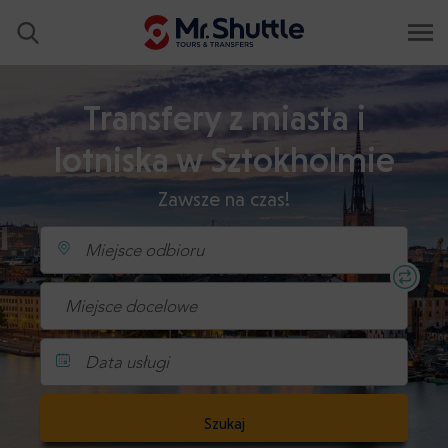
Transfery z miasta i
lotniska w Sztokholmie
Zawsze na czas!
Data usługi
Szukaj