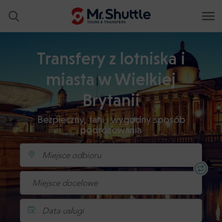
Transfery z lotniska i
miasta w Wielkiej
Brytanii
Bezpieczny, tani i wygodny sposób
podróżowania
Data usługi