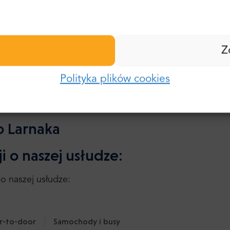
rakowie, Gdańsku, Barcelonie oraz innych
Nazwisko:
ło się opinią na nasz temat. Z dumą możemy
Hasło:
m "Certyfikat Doskonałości" nieprzerwanie od 2004
Z
wielu stałych klientów.
E-mail:
Polityka plików cookies
Zaloguj się
Hasło:
Zapomniałeś hasła?
ko Larnaka
i o naszej usłudze:
o naszej usłudze:
r-to-door
Samochody i busy