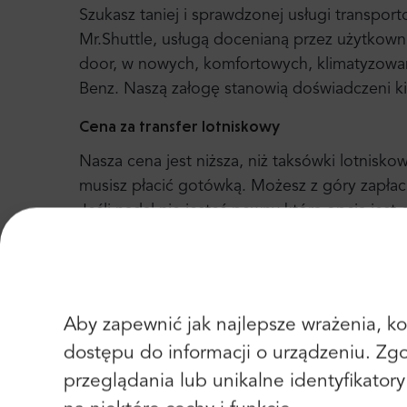
Szukasz taniej i sprawdzonej usługi transport
Mr.Shuttle, usługą docenianą przez użytkown
door, w nowych, komfortowych, klimatyzowa
Benz. Naszą załogę stanowią doświadczeni k
Cena za transfer lotniskowy
Nasza cena jest niższa, niż taksówki lotnisko
musisz płacić gotówką. Możesz z góry zapłac
Jeśli nadal nie jesteś pewny która opcja jest
pod uwagę że tylko prywatne transfery lotnis
natężenia ruchu drogowego czy opóźnienia lo
hotelu, Twoja opłata się nie zmieni, jeżeli zn
planujesz podróż. Jeśli to możliwe, zawiezie
Aby zapewnić jak najlepsze wrażenia, kor
proste!
dostępu do informacji o urządzeniu. Zg
Opinie o usłudze
przeglądania lub unikalne identyfikator
Mr.Shuttle realizuje ponad 500 przejazdów k