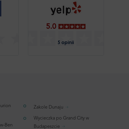
5.0
5 opinii
Gurion
Zakole Dunaju
Wycieczka po Grand City w
wiw-Ben
Budapeszcie