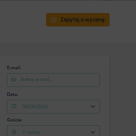
Zapytaj o wycenę
E-mail:
Data:
08/08/2026
Goście:
Sierpień
2026
2
osoby
Pon.
Wt.
Śr.
Czw.
Pt.
Sob.
Niedz.