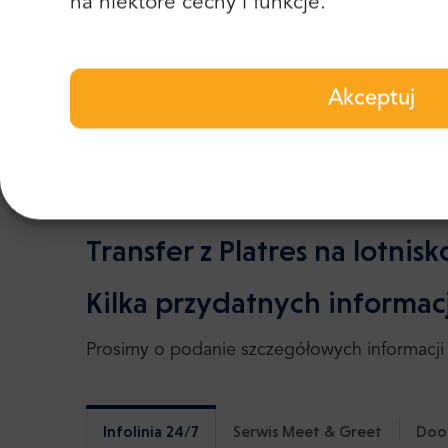
na niektóre cechy i funkcje.
klientów z całego świata podczas pobytu w K
europejskich miastach. Wielu z nich podzieli
ogłosić, że portal Trip-Advisor przyznaje na
Akceptuj
roku. Mamy ponad 2100 pozytywnych opinii i 
Transfer z Platres na lotnis
Kilka przydatnych informacj
Prosimy o podanie szczegółowych informacji 
Infolinia 24/7
Serwis Meet & Greet
Doo