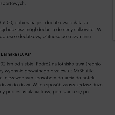
ansportowych.
0–6:00, pobierana jest dodatkowa opłata za
acji będziesz mógł dodać ją do ceny całkowitej. W
a poprosi o dodatkową płatność po otrzymaniu
o Larnaka (LCA)
?
102 km od siebie. Podróż na lotnisko trwa średnio
amy wybranie prywatnego przelewu z MrShuttle.
ziej niezawodnym sposobem dotarcia do hotelu
 drzwi do drzwi. W ten sposób zaoszczędzisz dużo
 proces ustalania trasy, poruszania się po