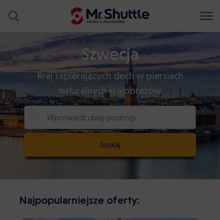
Szwecja
Kraj zapierających dech w piersiach
naturalnych krajobrazów
Wprowadź datę podróży
Szukaj
Najpopularniejsze oferty: