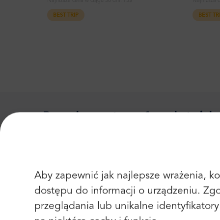
Najniższa cena w ciągu 30 dni:
73$
Najniższa 
BEST TRIP
BEST TR
Popularne transfery lotnis
Lotnisko Florencja
Florencja
Aby zapewnić jak najlepsze wrażenia, kor
Lotnisko Rzym Fiumicino
Rzym
dostępu do informacji o urządzeniu. Zg
przeglądania lub unikalne identyfikator