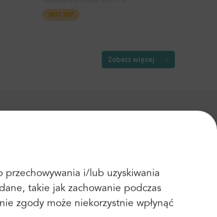
Najniższa cena w ciągu 30 dni:
73$
BEST TRIP
Zobacz więcej
sa
Mediolan
ZAPYTAJ O WYCENĘ
 do przechowywania i/lub uzyskiwania
120$
a (Piazzale Roma)
OD
dane, takie jak zachowanie podczas
fanie zgody może niekorzystnie wpłynąć
Zobacz więcej