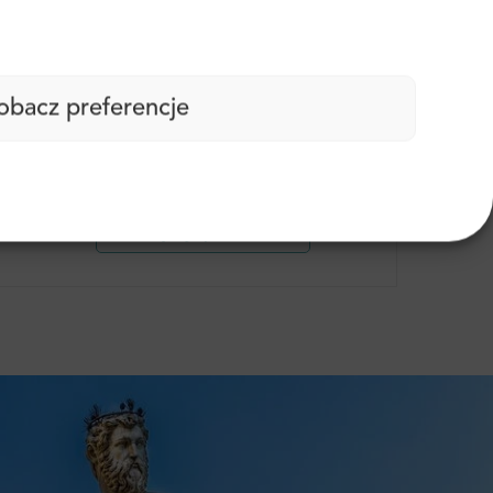
obacz preferencje
ny!”
Więcej opinii