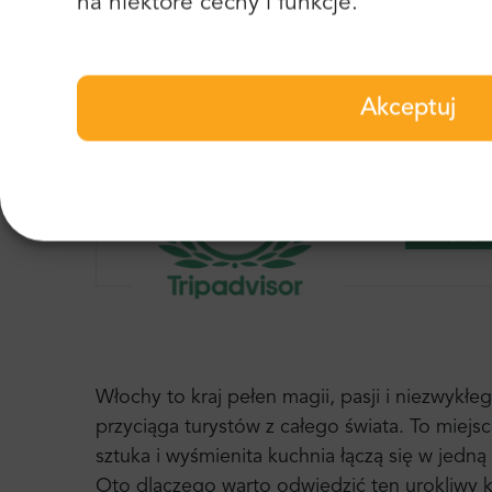
na niektóre cechy i funkcje.
Akceptuj
“Świe
Najleps
Włochy to kraj pełen magii, pasji i niezwykłe
przyciąga turystów z całego świata. To miejsce
sztuka i wyśmienita kuchnia łączą się w jedn
Oto dlaczego warto odwiedzić ten urokliwy k