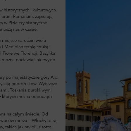
w historycznych i kulturowych.
y Forum Romanum, zapierają
 w Pizie czy historyczne
enoszą nas w czasie.
i miejsce narodzin wielu
a i Mediolan tętnią sztuką i
l Fiore we Florencji, Bazylika
ch można podziwiać niezwykłe
ery po majestatyczne góry Alp,
wycają podróżników. Wybrzeże
kami, Toskania z urokliwymi
 w których można odpocząć i
ana na całym świecie. Od
 owoców morza – Włochy to raj
takich jak ravioli, risotto,