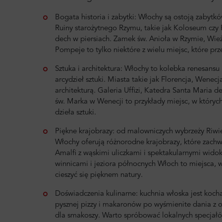
Bogata historia i zabytki: Włochy są ostoją zabytkó
Ruiny starożytnego Rzymu, takie jak Koloseum cz
dech w piersiach. Zamek św. Anioła w Rzymie, Wieża
Pompeje to tylko niektóre z wielu miejsc, które prz
Sztuka i architektura: Włochy to kolebka renesansu 
arcydzieł sztuki. Miasta takie jak Florencja, Wenecj
architekturą. Galeria Uffizi, Katedra Santa Maria de
św. Marka w Wenecji to przykłady miejsc, w który
dzieła sztuki.
Piękne krajobrazy: od malowniczych wybrzeży Riwi
Włochy oferują różnorodne krajobrazy, które zach
Amalfi z wąskimi uliczkami i spektakularnymi wido
winnicami i jeziora północnych Włoch to miejsca,
cieszyć się pięknem natury.
Doświadczenia kulinarne: kuchnia włoska jest koch
pysznej pizzy i makaronów po wyśmienite dania z
dla smakoszy. Warto spróbować lokalnych specjałów, 