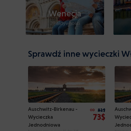
Wenecja
39 aktywności
Sprawdź inne wycieczki W
Auschwitz-Birkenau -
Auschw
81$
OD
73$
Wycieczka
Wycie
Jednodniowa
Jedno