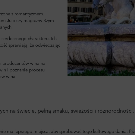
arzone z romantyzmem.
em Julii czy magiczny Rzym
hanych.
i serdecznego charakteru. Ich
kość sprawiają, że odwiedzając
ch producentów wina na
win i poznanie procesu
ów wina.
anych na świecie, pełną smaku, świeżości i różnorodności
ęc nie ma lepszego miejsca, aby spróbować tego kultowego dania. Pi