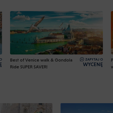
O
Best of Venice walk & Gondola
ZAPYTAJ O
Ę
WYCENĘ
Ride SUPER SAVER!