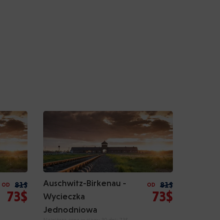
Auschwitz-Birkenau -
81$
81$
OD
OD
73$
73$
Wycieczka
Jednodniowa