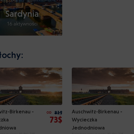
Sardynia
16 aktywności
łochy:
itz-Birkenau -
Auschwitz-Birkenau -
81$
OD
73$
czka
Wycieczka
dniowa
Jednodniowa