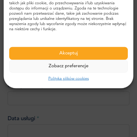
takich jak pliki cookie, do przechowywania i/lub uzyskiwania
dostępu do informacji o urządzeniu. Zgoda na te technologie
pozwoli nam przetwarzać dane, takie jak zachowanie podczas
przeglądania lub unikalne identyfikatory na tej stronie. Brak
Miejsce odbioru:
*
wyrażenia zgody lub wycofanie zgody może niekorzystnie wpłynąć
na niektóre cechy i funkcje.
Miejsce docelowe:
*
Akceptuj
Zobacz preferencje
Polityka plików cookies
Ilość podróżnych
*
Data usługi
*