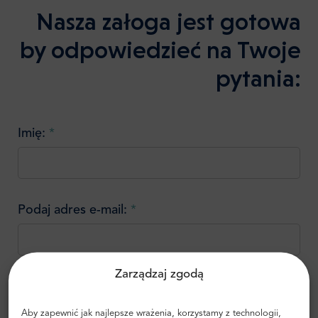
Nasza załoga jest gotowa
by odpowiedzieć na Twoje
pytania:
Imię:
*
Podaj adres e-mail:
*
Zarządzaj zgodą
Telefon:
Aby zapewnić jak najlepsze wrażenia, korzystamy z technologii,