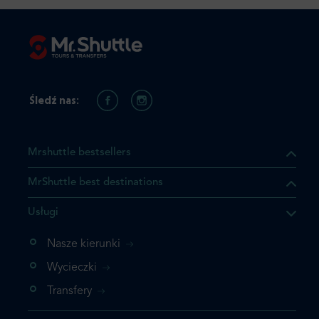
Śledź nas:
Mrshuttle bestsellers
MrShuttle best destinations
Usługi
ukt którego szukasz jest już
żeli nie chcesz dodawać go
Nasze kierunki
bezpośrednio do koszyka i
Wycieczki
z rezerwację.
Transfery