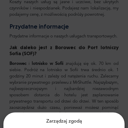
Koszty naszych usług są jasne i uczciwe, bez ukrytych
czynników i niespodzianek. Podajesz nam lokalizację, my
podajemy cenę, z możliwością podróży powrotnej.
Przydatne informacje
Przydatne informacje o naszych usługach transportowych.
Jak daleko jest z Borowec
do Port lotniczy
Sofia
(SOF)
?
Borowec
i
lotnisko w Sofii
znajdują się ok. 70 km od
siebie. Podróż na lotnisko w Sofii trwa średnio ok. 1
godziny 20 minut i zależy od natężenia ruchu. Zalecamy
wybranie prywatnego przelewu z MrShuttle. Najszybszym,
najbezpieczniejszym i najbardziej niezawodnym
sposobem dotarcia do hotelu jest zaplanowanie
prywatnego transportu od drzwi do drzwi. W ten sposób
zaoszczędzisz dużo czasu, ponieważ możesz pominąć
nieprzyjemny proces ustalania trasy, poruszania się po
mieście i znajdowania drogi.
Zarządzaj zgodą