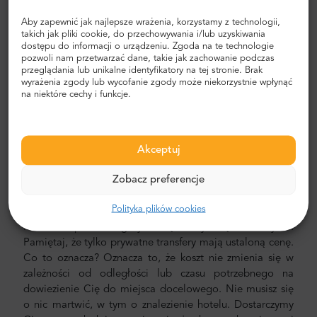
Transfer z lotniska i miasta
Aby zapewnić jak najlepsze wrażenia, korzystamy z technologii,
takich jak pliki cookie, do przechowywania i/lub uzyskiwania
Szukasz niezawodnego i niedrogiego transferu
dostępu do informacji o urządzeniu. Zgoda na te technologie
lotniskowego? Zarezerwuj jeden z Mr.Shuttle, wyborem
pozwoli nam przetwarzać dane, takie jak zachowanie podczas
podróżnych użytkowników Trip-Advisor. Oferujemy
przeglądania lub unikalne identyfikatory na tej stronie. Brak
transport door-to-door w nowych, nowoczesnych,
wyrażenia zgody lub wycofanie zgody może niekorzystnie wpłynąć
na niektóre cechy i funkcje.
komfortowych, klimatyzowanych samochodach,
minivanach i minibusach. Nasza załoga składa się z
doświadczonych kierowców-weteranów, biegle
posługujących się językiem angielskim.
Akceptuj
Koszt transferu z lotniska i miasta
Zobacz preferencje
Cena prywatnego transportu pana Shuttle'a jest niższa niż
Polityka plików cookies
taksówki. Nasze ceny są stałe, bez ukrytych kosztów.
Możesz zapłacić z góry kartą kredytową lub PayPal.
Pamiętaj, że tylko prywatne transfery mają ustaloną cenę.
Co to oznacza? Oznacza to, że koszt nie zmienia się w
zależności od odległości lub czasu potrzebnego na
dowiezienie Cię do miejsca docelowego. Nie musisz się
o nic martwić, w tym o znalezienie hotelu. Dostarczymy