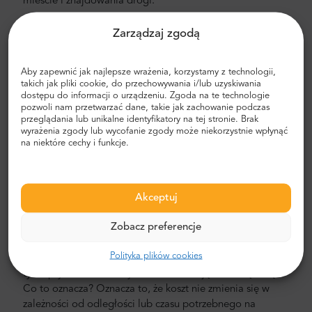
mieście i znajdowania drogi.
Transfer z lotniska i miasta
Zarządzaj zgodą
Szukasz niezawodnego i niedrogiego transferu
lotniskowego? Zarezerwuj jeden z Mr.Shuttle, wybranym
Aby zapewnić jak najlepsze wrażenia, korzystamy z technologii,
przez podróżnych użytkowników Trip-Advisor. Oferujemy
takich jak pliki cookie, do przechowywania i/lub uzyskiwania
dostępu do informacji o urządzeniu. Zgoda na te technologie
transport door-to-door w nowych, nowoczesnych,
pozwoli nam przetwarzać dane, takie jak zachowanie podczas
komfortowych, klimatyzowanych samochodach,
przeglądania lub unikalne identyfikatory na tej stronie. Brak
minivanach i minibusach. Nasza załoga składa się z
wyrażenia zgody lub wycofanie zgody może niekorzystnie wpłynąć
na niektóre cechy i funkcje.
doświadczonych kierowców-weteranów, biegle
posługujących się językiem angielskim.
Koszt transferu z lotniska i miasta
Akceptuj
Cena prywatnego transportu lotniskowego Mr. Shuttle
Zobacz preferencje
jest niższa niż taksówki lotniskowej. Nasze ceny są stałe,
bez ukrytych kosztów. Nie musisz płacić gotówką. Możesz
Polityka plików cookies
zapłacić z góry kartą kredytową lub PayPal. Pamiętaj, że
tylko prywatne transfery lotniskowe mają ustaloną cenę.
Co to oznacza? Oznacza to, że koszt nie zmienia się w
zależności od odległości lub czasu potrzebnego na