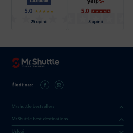
5.0
5.0
25 opinii
5 opinii
Śledź nas:
Mrshuttle bestsellers
MrShuttle best destinations
Usługi