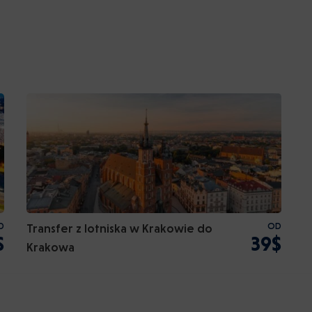
D
Transfer z lotniska w Krakowie do
OD
$
39$
Krakowa