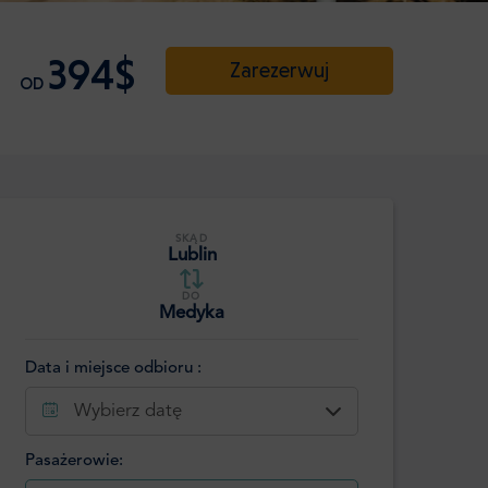
394$
Zarezerwuj
OD
SKĄD
Lublin
DO
Medyka
Data i miejsce odbioru :
Wybierz datę
Pasażerowie: