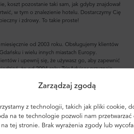
cie, koszt pozostanie taki sam, jak gdyby znajdował
artwić, w tym o znalezienie hotelu. Dostarczymy Cię
ieczny i zdrowy. To takie proste!
i miesięcznie od 2003 roku. Obsługujemy klientów
Zaloguj się
Rejestracja
Gdańsku i wielu innych miastach Europy.
lientów i upewnij się, że używasz go, aby zapewnić
Kontynuuj, korzystając z
edzieć, że od 2004 roku TripAdvisor przyznaje
następującego:
Można tam znaleźć ponad 2100 pozytywnych
Zarządzaj zgodą
w.
zystamy z technologii, takich jak pliki cookie,
Możesz również użyć adresu e-mail i
oda na te technologie pozwoli nam przetwarzać 
hasła:
Imię:
y na tej stronie. Brak wyrażenia zgody lub wyco
a
E-mail: