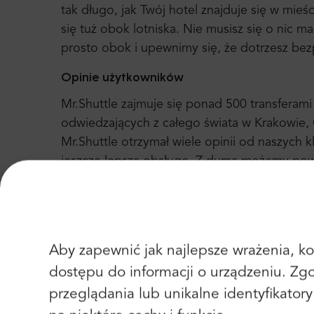
tak długo, jak Twój hotel znajduje się w mieś
się tuż obok lotniska. Nie musisz się o nic m
prosto obok i upewnimy się, że dotrzesz bezp
Opinie użytkowników
Mr.Shuttle zajmuje się ponad 500 transferam
odwiedzających z całego świata w Krakowie, 
Mr.Shuttle otrzymał wiele opinii od naszych k
jeszcze lepszą obsługę. Z dumą możemy powi
nam corocznie "Certyfikat doskonałości". 
recenzji i wielu szczęśliwych stałych bywalcó
Aby zapewnić jak najlepsze wrażenia, kor
dostępu do informacji o urządzeniu. Zg
przeglądania lub unikalne identyfikator
Transfer z Lublin do Medyk