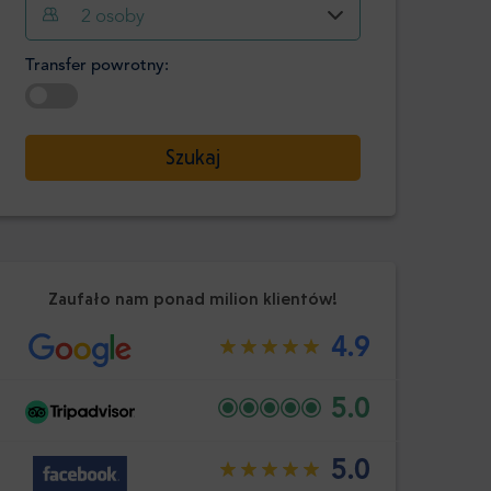
Godzina
Minuta
2
osoby
Potwierdź
:
Transfer powrotny:
-
+
Pasażerowie
Wybierz datę
Szukaj
Godzina
Minuta
Potwierdź
:
Zaufało nam ponad milion klientów!
4.9
5.0
5.0