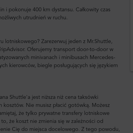
zin i pokonuje 400 km dystansu. Całkowity czas
możliwych utrudnień w ruchu.
u lotniskowego? Zarezerwuj jeden z Mr.Shuttle,
ipAdvisor. Oferujemy transport door-to-door w
atyzowanych minivanach i minibusach Mercedes-
ych kierowców, biegle posługujących się językiem
a Shuttle'a jest niższa niż cena taksówki
ych kosztów. Nie musisz płacić gotówką. Możesz
amiętaj, że tylko prywatne transfery lotniskowe
o, że koszt nie zmienia się w zależności od
zienie Cię do miejsca docelowego. Z tego powodu,