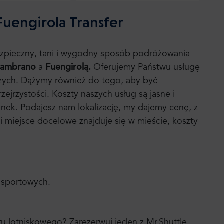
Fuengirola Transfer
bezpieczny, tani i wygodny sposób podróżowania
Zambrano
a
Fuengirolą.
Oferujemy Państwu usługę
pszych. Dążymy również do tego, aby być
jrzystości. Koszty naszych usług są jasne i
anek. Podajesz nam lokalizację, my dajemy cenę, z
i miejsce docelowe znajduje się w mieście, koszty
ansportowych.
u lotniskowego? Zarezerwuj jeden z Mr.Shuttle,