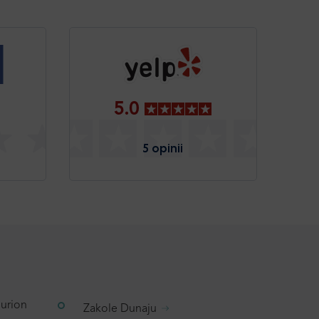
5.0
5 opinii
Gurion
Zakole Dunaju