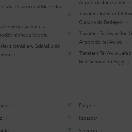
Airport do Jerozolimy
ieczka do zamku w Malborku
Transfer z lotniska Tel A
Guriona do Betlejem
odzinny rejs jachtem o
Transfer z Tel Awiw-Ben 
hodzie słońca z Sopotu
Airport do Tel Awiwu
nsfer z lotniska w Gdańsku do
Transfer z Tel Awiw-Jafa z
ńska
Ben Guriona do Hajfy
nań
Praga
ź
Rzeszów
cante
Szczecin