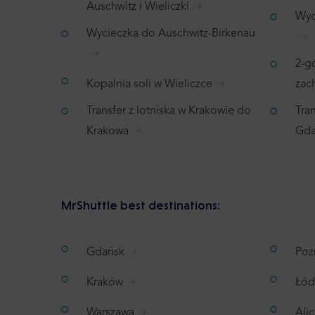
Auschwitz i Wieliczki
Wyc
Wycieczka do Auschwitz-Birkenau
2-g
Kopalnia soli w Wieliczce
zac
Transfer z lotniska w Krakowie do
Tra
Krakowa
Gda
MrShuttle best destinations:
Gdańsk
Poz
Kraków
Łód
Warszawa
Ali