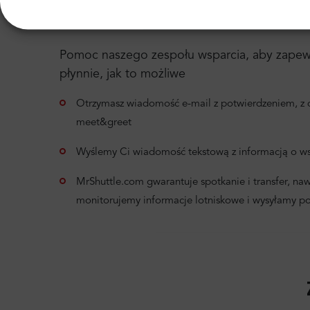
Pomoc 24/7
Usługa Meet & Greet
Od d
Pomoc naszego zespołu wsparcia, aby zapewni
płynnie, jak to możliwe
Otrzymasz wiadomość e-mail z potwierdzeniem, z d
meet&greet
Wyślemy Ci wiadomość tekstową z informacją o ws
MrShuttle.com gwarantuje spotkanie i transfer, nawet
monitorujemy informacje lotniskowe i wysyłamy p