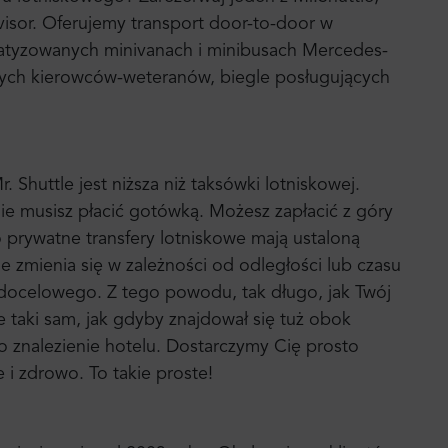
sor. Oferujemy transport door-to-door w
atyzowanych minivanach i minibusach Mercedes-
nych kierowców-weteranów, biegle posługujących
Shuttle jest niższa niż taksówki lotniskowej.
ie musisz płacić gotówką. Możesz zapłacić z góry
o prywatne transfery lotniskowe mają ustaloną
e zmienia się w zależności od odległości lub czasu
docelowego. Z tego powodu, tak długo, jak Twój
e taki sam, jak gdyby znajdował się tuż obok
 o znalezienie hotelu. Dostarczymy Cię prosto
 i zdrowo. To takie proste!
Zaloguj się
Rejestracja