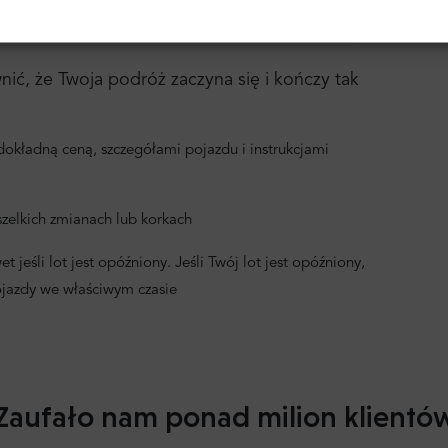
Zaloguj się
rzwi do drzwi
Samochody osobowe i autobusy
Niższy
Hasło:
Zapomniałeś hasła?
ć, że Twoja podróż zaczyna się i kończy tak
okładną ceną, szczegółami pojazdu i instrukcjami
zelkich zmianach lub korkach
 jeśli lot jest opóźniony. Jeśli Twój lot jest opóźniony,
ojazdy we właściwym czasie
Zaufało nam ponad milion klientó