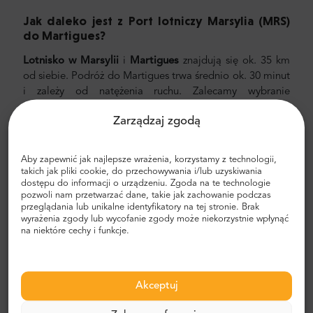
Jak daleko jest z Port lotniczy Marsylia (MRS)
do Martigues
?
Lotnisko w Marsylii
i
Martigues
znajdują się ok. 35 km
od siebie. Podróż do Martigues trwa średnio ok. 30 minut
i zależy od natężenia ruchu. Zalecamy wybranie
prywatnego przelewu z MrShuttle. Najszybszym,
Zarządzaj zgodą
najbezpieczniejszym i najbardziej niezawodnym
sposobem dotarcia do hotelu jest zaplanowanie
prywatnego transportu od drzwi do drzwi. W ten sposób
Aby zapewnić jak najlepsze wrażenia, korzystamy z technologii,
zaoszczędzisz dużo czasu, ponieważ możesz pominąć
takich jak pliki cookie, do przechowywania i/lub uzyskiwania
dostępu do informacji o urządzeniu. Zgoda na te technologie
nieprzyjemny proces ustalania trasy, poruszania się po
pozwoli nam przetwarzać dane, takie jak zachowanie podczas
mieście i znajdowania drogi.
przeglądania lub unikalne identyfikatory na tej stronie. Brak
wyrażenia zgody lub wycofanie zgody może niekorzystnie wpłynąć
Transfer z lotniska i miasta
na niektóre cechy i funkcje.
Szukasz niezawodnego i niedrogiego transferu
lotniskowego? Zarezerwuj jeden z Mr.Shuttle, wyborem
podróżnych użytkowników Trip-Advisor. Oferujemy
Akceptuj
transport door-to-door w nowych, nowoczesnych,