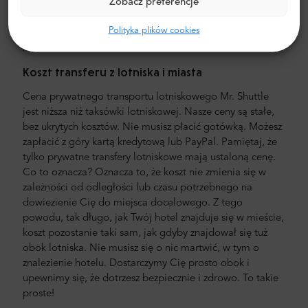
komfortowych, klimatyzowanych minivanach i minibusach
Zobacz preferencje
Mercedes-Benz. Nasza załoga składa się z
doświadczonych kierowców-weteranów, biegle
Polityka plików cookies
posługujących się językiem angielskim.
Koszt transferu z lotniska i miasta
Cena prywatnego transportu lotniskowego Mr. Shuttle
jest niższa niż taksówki lotniskowej. Nasze ceny są stałe,
bez ukrytych kosztów. Nie musisz płacić gotówką. Możesz
zapłacić z góry kartą kredytową lub PayPal. Pamiętaj, że
tylko prywatne transfery lotniskowe mają ustaloną cenę.
Co to oznacza? Oznacza to, że koszt nie zmienia się w
zależności od odległości lub czasu potrzebnego na
dowiezienie Cię do miejsca docelowego. Z tego
powodu, tak długo, jak Twój hotel znajduje się w mieście,
koszt pozostanie taki sam, jak gdyby znajdował się tuż
obok lotniska. Nie musisz się o nic martwić, w tym o
znalezienie hotelu. Dostarczymy Cię prosto obok i
upewnimy się, że dotrzesz bezpiecznie i zdrowo. To takie
proste!