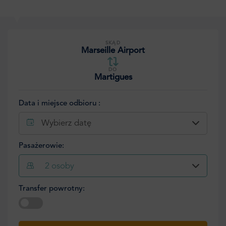
SKĄD
Marseille Airport
DO
Martigues
Data i miejsce odbioru :
Wybierz datę
Pasażerowie:
2
osoby
Transfer powrotny:
Wybierz datę