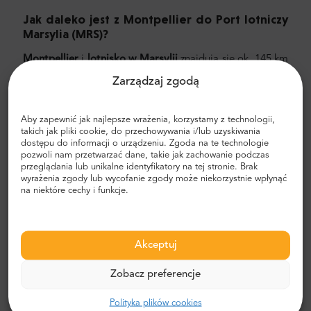
Jak daleko jest z Montpellier
do Port lotniczy
Marsylia
(MRS)
?
Montpellier
i
lotnisko w Marsylii
znajdują się ok. 145 km
od siebie. Podróż na lotnisko w Marsylii trwa średnio ok.
Zarządzaj zgodą
2 godzin i zależy od natężenia ruchu. Zalecamy wybranie
prywatnego przelewu z MrShuttle. Najszybszym,
Aby zapewnić jak najlepsze wrażenia, korzystamy z technologii,
najbezpieczniejszym i najbardziej niezawodnym
takich jak pliki cookie, do przechowywania i/lub uzyskiwania
sposobem dotarcia do hotelu jest zaplanowanie
dostępu do informacji o urządzeniu. Zgoda na te technologie
prywatnego transportu od drzwi do drzwi. W ten sposób
pozwoli nam przetwarzać dane, takie jak zachowanie podczas
zaoszczędzisz dużo czasu, ponieważ możesz pominąć
przeglądania lub unikalne identyfikatory na tej stronie. Brak
wyrażenia zgody lub wycofanie zgody może niekorzystnie wpłynąć
nieprzyjemny proces ustalania trasy, poruszania się po
na niektóre cechy i funkcje.
mieście i znajdowania drogi.
Transfer z lotniska i miasta
Akceptuj
Szukasz niezawodnego i niedrogiego transferu
lotniskowego? Zarezerwuj jeden z Mr.Shuttle, wyborem
Zobacz preferencje
podróżnych użytkowników Trip-Advisor. Oferujemy
transport door-to-door w nowych, nowoczesnych,
Polityka plików cookies
komfortowych, klimatyzowanych samochodach,