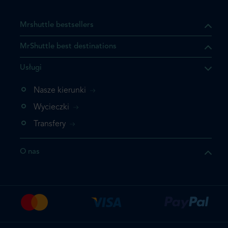
Mrshuttle bestsellers
MrShuttle best destinations
Usługi
ukt którego szukasz jest już
żeli nie chcesz dodawać go
Nasze kierunki
bezpośrednio do koszyka i
Wycieczki
z rezerwację.
Transfery
t jeszcze raz
O nas
z zamówienie