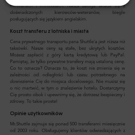
minivanach i minibusach. Nasza załoga składa się z
doświadczonych kierowców-weteranów, biegle
posługujących się językiem angielskim.
Koszt transferu z lotniska i miasta
Cena prywatnego transportu pana Shuttle'a jest niższa niż
taksówki. Nasze ceny są stałe, bez ukrytych kosztów.
Możesz zapłacić z góry kartą kredytową lub PayPal.
Pamiętaj, że tylko prywatne transfery mają ustaloną cenę.
Co to oznacza? Oznacza to, że koszt nie zmienia się w
zależności od odległości lub czasu potrzebnego na
dowiezienie Cię do miejsca docelowego. Nie musisz się
o nic martwić, w tym o znalezienie hotelu. Dostarczymy
Cię prosto obok i upewnimy się, że dotrzesz bezpieczny i
zdrowy. To takie proste!
Opinie użytkowników
Mr.Shuttle zajmuje się ponad 500 transferami miesięcznie
od 2003 roku. Obsługujemy klientów odwiedzających z