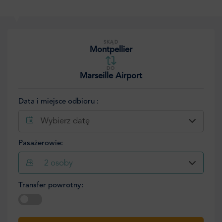
SKĄD
Montpellier
DO
Marseille Airport
Data i miejsce odbioru :
Wybierz datę
Pasażerowie:
2
osoby
Transfer powrotny:
Wybierz datę