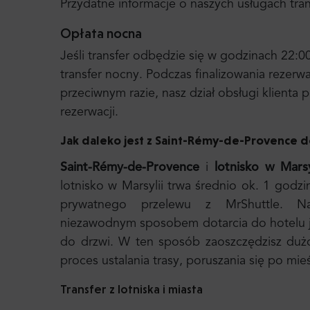
Przydatne informacje o naszych usługach tr
Opłata nocna
Jeśli transfer odbędzie się w godzinach 22:0
transfer nocny. Podczas finalizowania rezerw
przeciwnym razie, nasz dział obsługi klient
rezerwacji.
Jak daleko jest z Saint-Rémy-de-Provence
d
Saint-Rémy-de-Provence
i
lotnisko w Marsy
lotnisko w Marsylii trwa średnio ok. 1 godz
prywatnego przelewu z MrShuttle. Najs
niezawodnym sposobem dotarcia do hotelu j
do drzwi. W ten sposób zaoszczędzisz duż
proces ustalania trasy, poruszania się po mie
Transfer z lotniska i miasta