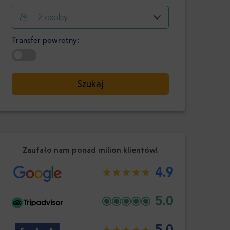
Godzina
Minuta
2
osoby
Potwierdź
:
Transfer powrotny:
-
+
Pasażerowie
Wybierz datę
Szukaj
Godzina
Minuta
Potwierdź
:
Zaufało nam ponad milion klientów!
4.9
5.0