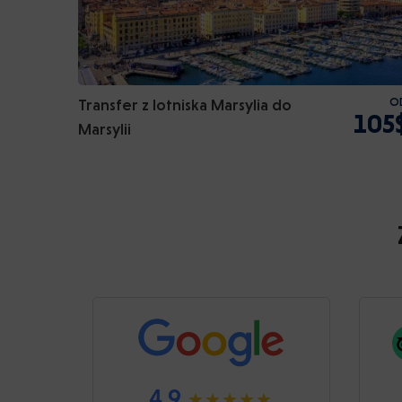
Transfer z lotniska Marsylia do
O
105
Marsylii
4.9