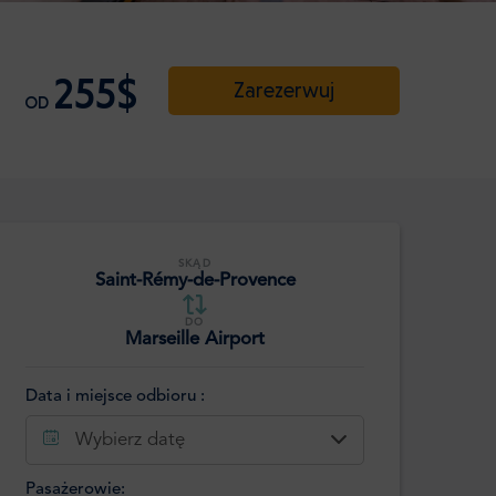
255$
Zarezerwuj
OD
SKĄD
Saint-Rémy-de-Provence
DO
Marseille Airport
Data i miejsce odbioru :
Wybierz datę
Pasażerowie: