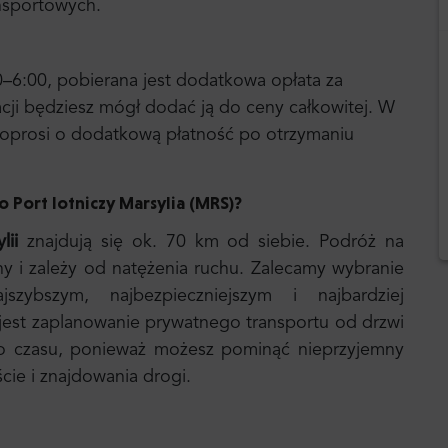
ansportowych.
0–6:00, pobierana jest dodatkowa opłata za
acji będziesz mógł dodać ją do ceny całkowitej. W
a poprosi o dodatkową płatność po otrzymaniu
o Port lotniczy Marsylia
(MRS)?
lii
znajdują się ok. 70 km od siebie. Podróż na
iny i zależy od natężenia ruchu. Zalecamy wybranie
zybszym, najbezpieczniejszym i najbardziej
est zaplanowanie prywatnego transportu od drzwi
o czasu, ponieważ możesz pominąć nieprzyjemny
ście i znajdowania drogi.