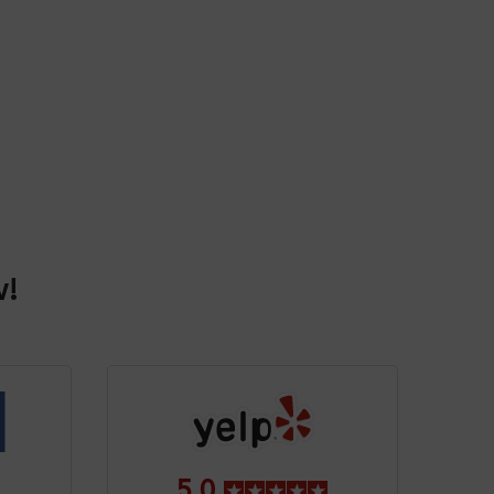
w!
5.0