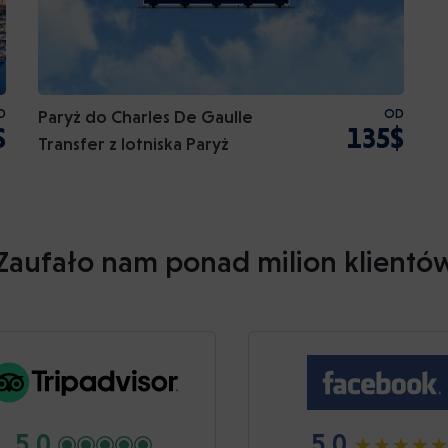
D
Paryż do Charles De Gaulle
OD
$
135$
Transfer z lotniska Paryż
Zaufało nam ponad milion klientó
5.0
5.0