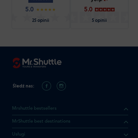
5.0
5.0
25 opinii
5 opinii
Śledź nas:
Mrshuttle bestsellers
MrShuttle best destinations
Usługi
ukt którego szukasz jest już