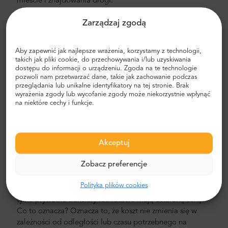
mieście i znajdowania drogi.
Transfer z lotniska i miasta
Zarządzaj zgodą
Szukasz niezawodnego i niedrogiego transferu
lotniskowego? Zarezerwuj jeden z Mr.Shuttle, wyborem
Aby zapewnić jak najlepsze wrażenia, korzystamy z technologii,
takich jak pliki cookie, do przechowywania i/lub uzyskiwania
podróżnych użytkowników Trip-Advisor. Oferujemy
dostępu do informacji o urządzeniu. Zgoda na te technologie
transport door-to-door w nowych, nowoczesnych,
pozwoli nam przetwarzać dane, takie jak zachowanie podczas
komfortowych, klimatyzowanych minivanach i minibusach
przeglądania lub unikalne identyfikatory na tej stronie. Brak
wyrażenia zgody lub wycofanie zgody może niekorzystnie wpłynąć
Mercedes-Benz. Nasza załoga składa się z
na niektóre cechy i funkcje.
doświadczonych kierowców-weteranów, biegle
posługujących się językiem angielskim.
Koszt transferu z lotniska i miasta
Akceptuj
Cena prywatnego transportu lotniskowego Mr. Shuttle
Zobacz preferencje
jest niższa niż taksówki lotniskowej. Nasze ceny są stałe,
bez ukrytych kosztów. Nie musisz płacić gotówką. Możesz
Polityka plików cookies
zapłacić z góry kartą kredytową lub PayPal. Pamiętaj, że
tylko prywatne transfery lotniskowe mają ustaloną cenę.
Co to oznacza? Oznacza to, że koszt nie zmienia się w
zależności od odległości lub czasu potrzebnego na