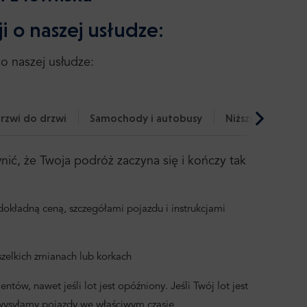
i o naszej usłudze:
o naszej usłudze:
rzwi do drzwi
Samochody i autobusy
Niższy ślad węg
ć, że Twoja podróż zaczyna się i kończy tak
okładną ceną, szczegółami pojazdu i instrukcjami
zelkich zmianach lub korkach
ntów, nawet jeśli lot jest opóźniony. Jeśli Twój lot jest
 wysyłamy pojazdy we właściwym czasie