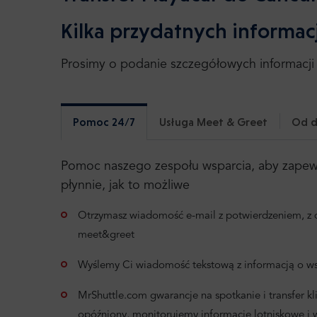
Kilka przydatnych informacj
Prosimy o podanie szczegółowych informacji 
Pomoc 24/7
Usługa Meet & Greet
Od d
Pomoc naszego zespołu wsparcia, aby zapewni
płynnie, jak to możliwe
Otrzymasz wiadomość e-mail z potwierdzeniem, z d
meet&greet
Wyślemy Ci wiadomość tekstową z informacją o ws
MrShuttle.com gwarancje na spotkanie i transfer klie
opóźniony, monitorujemy informacje lotniskowe i