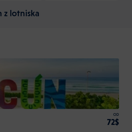
 z lotniska
OD
72$