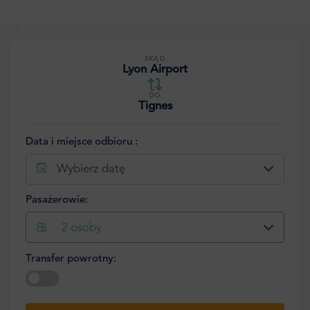
SKĄD
Lyon Airport
DO
Tignes
Data i miejsce odbioru :
Wybierz datę
Pasażerowie:
2
osoby
Transfer powrotny:
Wybierz datę