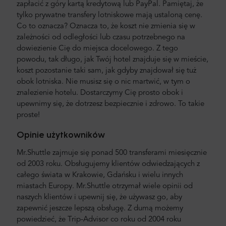
zapłacić z góry kartą kredytową lub PayPal. Pamiętaj, że
tylko prywatne transfery lotniskowe mają ustaloną cenę.
Co to oznacza? Oznacza to, że koszt nie zmienia się w
zależności od odległości lub czasu potrzebnego na
dowiezienie Cię do miejsca docelowego. Z tego
powodu, tak długo, jak Twój hotel znajduje się w mieście,
koszt pozostanie taki sam, jak gdyby znajdował się tuż
obok lotniska. Nie musisz się o nic martwić, w tym o
znalezienie hotelu. Dostarczymy Cię prosto obok i
upewnimy się, że dotrzesz bezpiecznie i zdrowo. To takie
proste!
Opinie użytkowników
Mr.Shuttle zajmuje się ponad 500 transferami miesięcznie
od 2003 roku. Obsługujemy klientów odwiedzających z
całego świata w Krakowie, Gdańsku i wielu innych
miastach Europy. Mr.Shuttle otrzymał wiele opinii od
naszych klientów i upewnij się, że używasz go, aby
zapewnić jeszcze lepszą obsługę. Z dumą możemy
powiedzieć, że Trip-Advisor co roku od 2004 roku