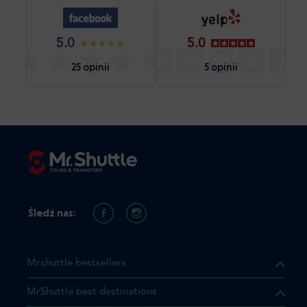
5.0
5.0
25 opinii
5 opinii
Śledź nas:
Mrshuttle bestsellers
MrShuttle best destinations