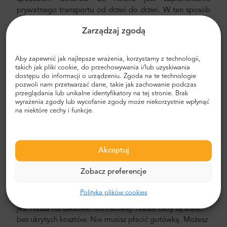
prywatnego transportu od drzwi do drzwi. W ten sposób
zaoszczędzisz dużo czasu, ponieważ możesz pominąć
Zarządzaj zgodą
nieprzyjemny proces ustalania trasy, poruszania się po
mieście i znajdowania drogi.
Aby zapewnić jak najlepsze wrażenia, korzystamy z technologii,
Transfer z lotniska i miasta
takich jak pliki cookie, do przechowywania i/lub uzyskiwania
dostępu do informacji o urządzeniu. Zgoda na te technologie
Szukasz niezawodnego i niedrogiego transferu
pozwoli nam przetwarzać dane, takie jak zachowanie podczas
lotniskowego? Zarezerwuj jeden z Mr.Shuttle, wyborem
przeglądania lub unikalne identyfikatory na tej stronie. Brak
wyrażenia zgody lub wycofanie zgody może niekorzystnie wpłynąć
podróżnych użytkowników Trip-Advisor. Oferujemy
na niektóre cechy i funkcje.
transport door-to-door w nowych, nowoczesnych,
komfortowych, klimatyzowanych minivanach i minibusach
Mercedes-Benz. Nasza załoga składa się z
doświadczonych kierowców-weteranów, biegle
Akceptuj
posługujących się językiem angielskim.
Zobacz preferencje
Koszt transferu z lotniska i miasta
Polityka plików cookies
Cena prywatnego transportu lotniskowego Mr. Shuttle
jest niższa niż taksówki lotniskowej. Nasze ceny są stałe,
bez ukrytych kosztów. Nie musisz płacić gotówką. Możesz