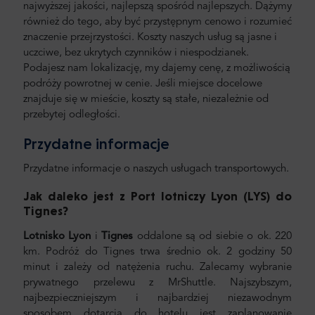
najwyższej jakości, najlepszą spośród najlepszych. Dążymy
również do tego, aby być przystępnym cenowo i rozumieć
znaczenie przejrzystości. Koszty naszych usług są jasne i
uczciwe, bez ukrytych czynników i niespodzianek.
Podajesz nam lokalizację, my dajemy cenę, z możliwością
podróży powrotnej w cenie. Jeśli miejsce docelowe
znajduje się w mieście, koszty są stałe, niezależnie od
przebytej odległości.
Przydatne informacje
Przydatne informacje o naszych usługach transportowych.
Jak daleko jest z Port lotniczy Lyon (LYS) do
Tignes
?
Lotnisko Lyon
i
Tignes
oddalone są od siebie o ok. 220
km. Podróż do Tignes trwa średnio ok. 2 godziny 50
minut i zależy od natężenia ruchu. Zalecamy wybranie
prywatnego przelewu z MrShuttle. Najszybszym,
najbezpieczniejszym i najbardziej niezawodnym
sposobem dotarcia do hotelu jest zaplanowanie